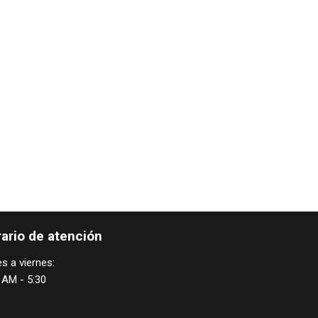
ario de atención
s a viernes:
 AM - 5:30