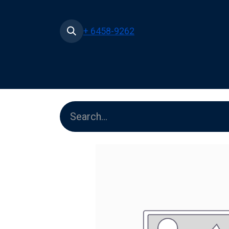
+ 6458-9262
Home
Shop
Pe