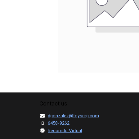
Contact us
dgonzalez@toyscrg.com
6458-9262
Recorrido Virtual