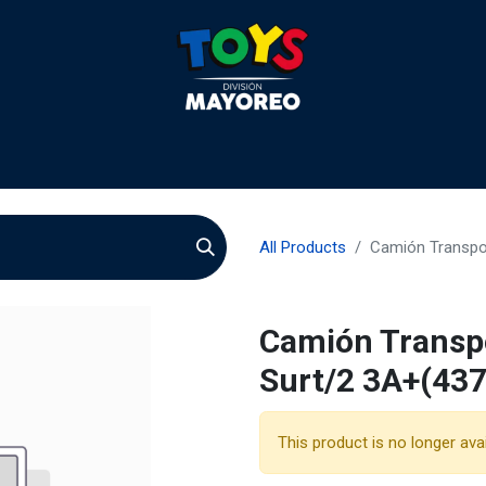
liculas
Quienes somos
Agentes
Preguntas
Quie
All Products
Camión Transpor
Camión Transpo
Surt/2 3A+(43
This product is no longer avai