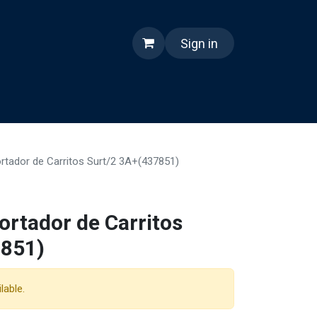
Sign in
nes somos
Reels
tador de Carritos Surt/2 3A+(437851)
rtador de Carritos
7851)
lable.