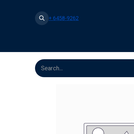
+ 6458-9262
Home
Shop
Pe