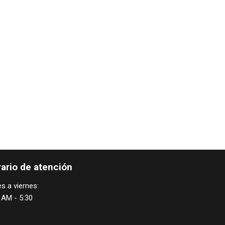
ario de atención
s a viernes:
 AM - 5:30