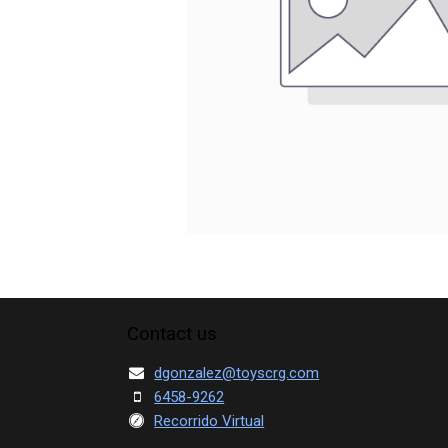
Contact us
dgonzalez@toyscrg.com
6458-9262
Recorrido Virtual