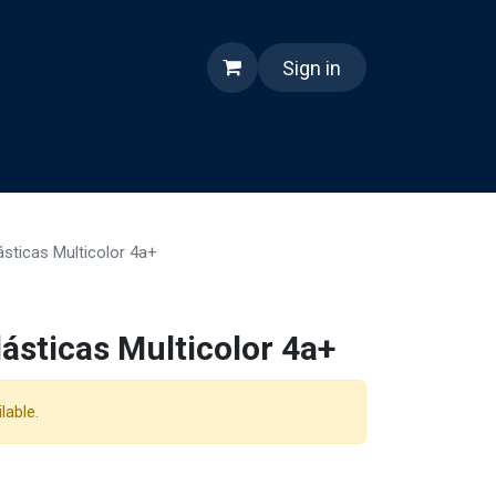
Sign in
nes somos
Reels
ásticas Multicolor 4a+
lásticas Multicolor 4a+
lable.