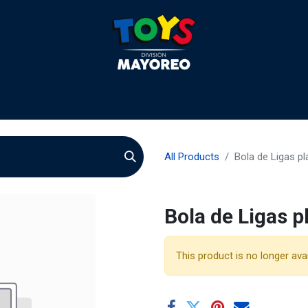
liculas
Quienes somos
Agentes
Preguntas
Quie
All Products
Bola de Ligas pl
Bola de Ligas p
This product is no longer avai