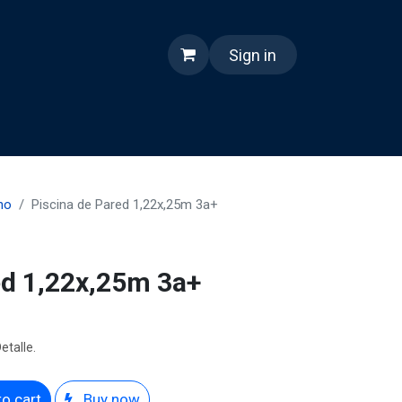
Sign in
nes somos
Reels
no
Piscina de Pared 1,22x,25m 3a+
ed 1,22x,25m 3a+
etalle.
o cart
Buy now