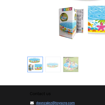
Contact us
dgonzalez@toyscrg.com