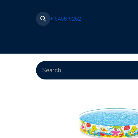
+ 6458-9262
Home
Shop
Pe