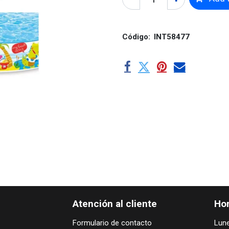
Código:
INT58477
Atención al cliente
Hor
Formulario de contacto
Lune