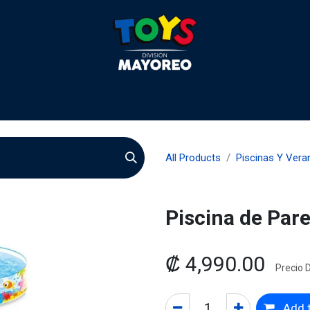
liculas
Quienes somos
Agentes
Preguntas
Quie
All Products
Piscinas Y Vera
Piscina de Par
₡
4,990.00
Precio D
Add t