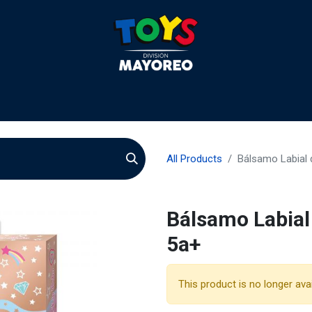
liculas
Quienes somos
Agentes
Preguntas
Quie
All Products
Bálsamo Labial 
Bálsamo Labial
5a+
This product is no longer avai