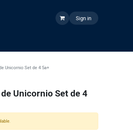
Sign in
nes somos
Reels
de Unicornio Set de 4 5a+
 de Unicornio Set de 4
lable.