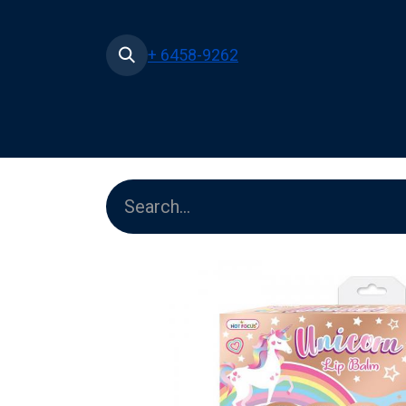
+ 6458-9262
Home
Shop
Pe