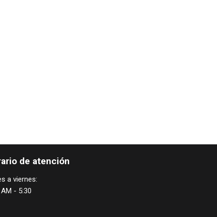
ario de atención
s a viernes:
 AM - 5:30