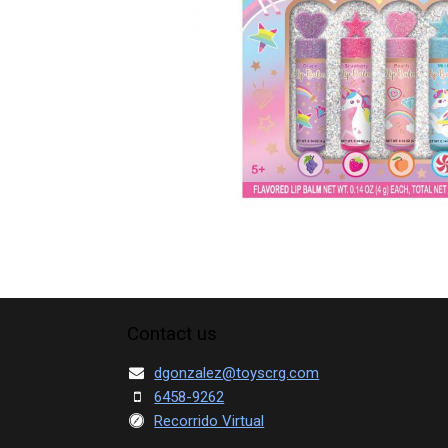
Contact us
dgonzalez@toyscrg.com
6458-9262
Recorrido Virtual