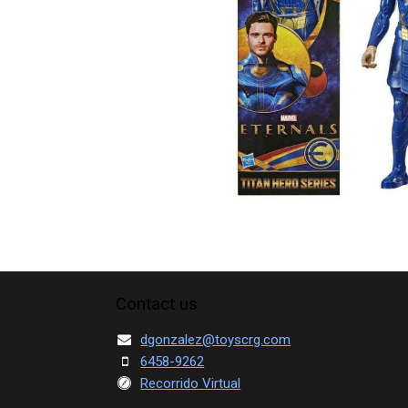
Contact us
dgonzalez@toyscrg.com
6458-9262
Recorrido Virtual