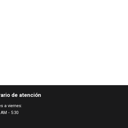
ario de atención
s a viernes:
 AM - 5:30