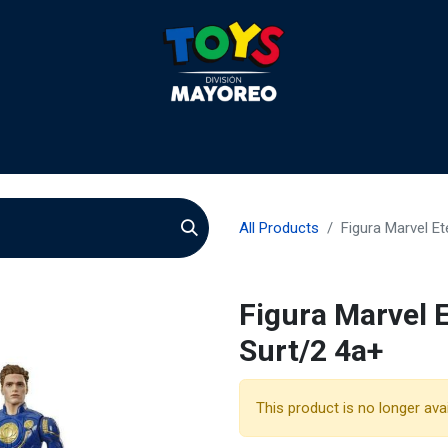
liculas
Quienes somos
Agentes
Preguntas
Quie
All Products
Figura Marvel Et
Figura Marvel E
Surt/2 4a+
This product is no longer avai