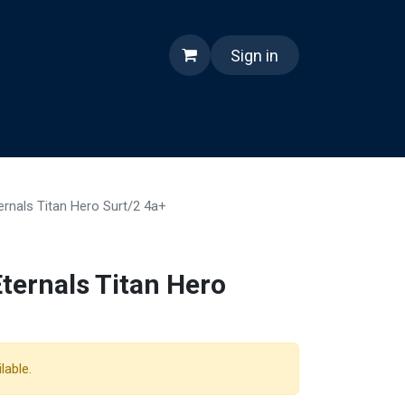
Sign in
nes somos
Reels
ernals Titan Hero Surt/2 4a+
ternals Titan Hero
lable.