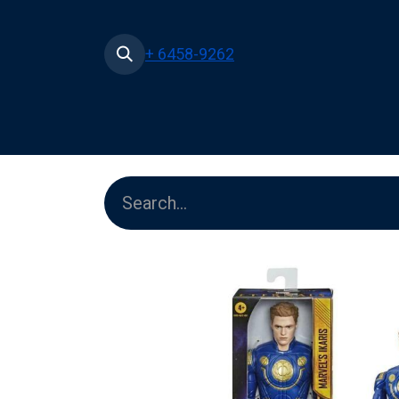
+ 6458-9262
Home
Shop
Pe