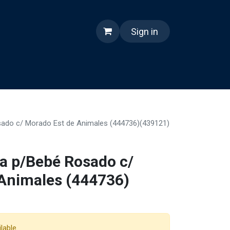
Sign in
nes somos
Reels
ado c/ Morado Est de Animales (444736)(439121)
a p/Bebé Rosado c/
Animales (444736)
lable.