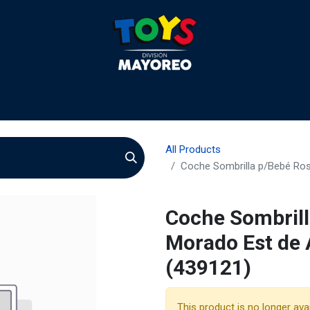
liculas
Quienes somos
Agentes
Preguntas
Quie
All Products
Coche Sombrilla p/Bebé Ros
Coche Sombrill
Morado Est de 
(439121)
This product is no longer avai