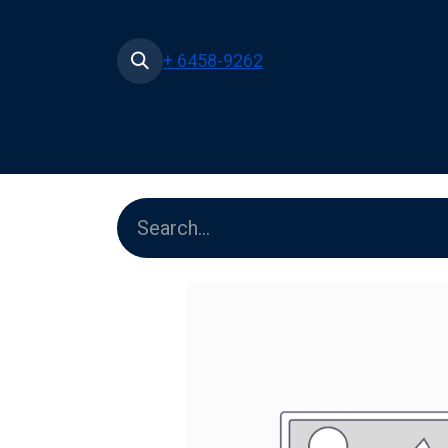
+ 6458-9262
Home
Shop
Pe