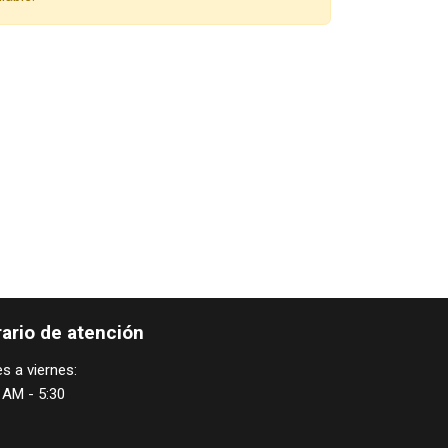
ario de atención
s a viernes:
 AM - 5:30