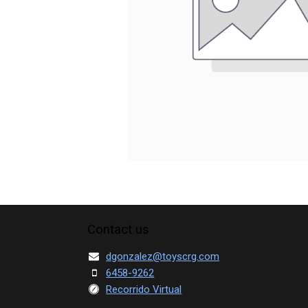
Contact us
dgonzalez@toyscrg.com
6458-9262
Recorrido Virtual