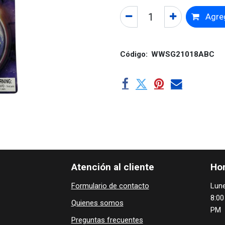
Agreg
Código:
WWSG21018ABC
Atención al cliente
Hor
Formulario de contacto
Lune
8:00
Quienes ​som​​​os
PM
Preguntas frecuentes