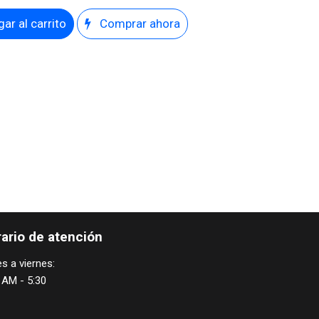
ar al carrito
Comprar ahora
ario de atención
s a viernes:
 AM - 5:30