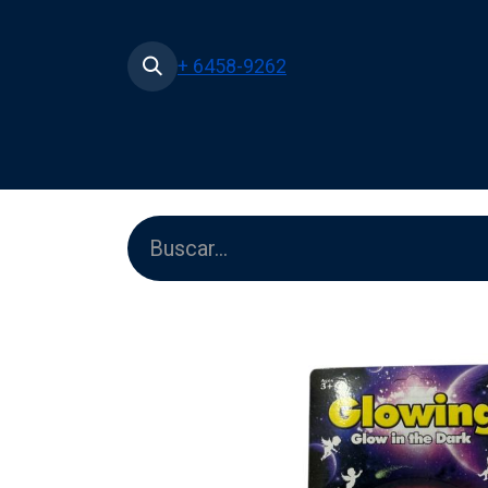
+ 6458-9262
Inicio
Tienda
Películas