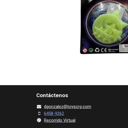
Contácte​nos
dgonza​l
ez@toy​scrg.c​o​m
6458-9262
Recorrido Virtual