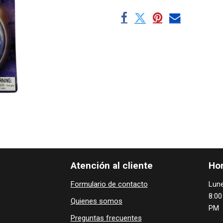
Atención al cliente
Hor
Formulario de contacto
Lune
8:00
Quienes ​som​​​os
PM
Preguntas frecuentes