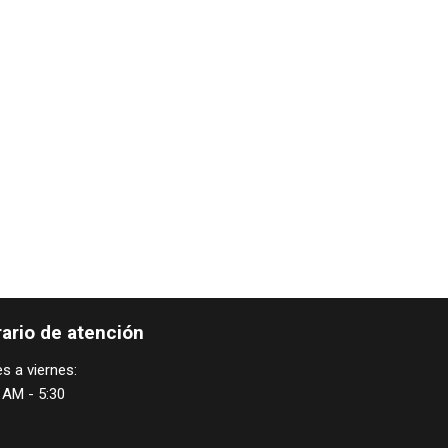
ario de atención
s a viernes:
 AM - 5:30