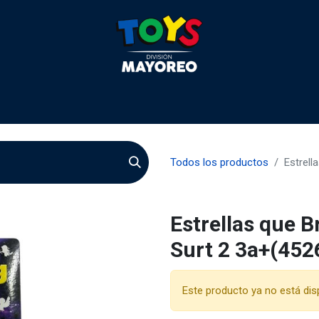
 2026
Contactenos
Agentes
Preguntas Frecuente
Todos los productos
Estrell
Estrellas que B
Surt 2 3a+(452
Este producto ya no está dis