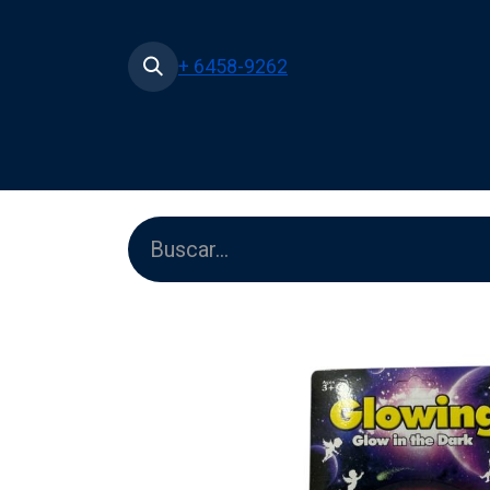
+ 6458-9262
Inicio
Tienda
Películas