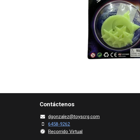
Contácte​nos
dgonza​l
ez@toy​scrg.c​o​m
6458-9262
Recorrido Virtual