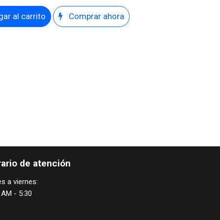
ar al carrito
Comprar ahora
ario de atención
s a viernes:
 AM - 5:30