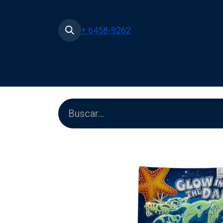
+ 6458-9262
Inicio
Tienda
Películas