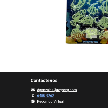
Contácte​nos
dgonza​l
ez@toy​scrg.c​o​m
6458-9262
Recorrido Virtual