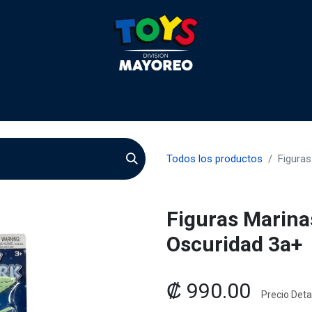
 2026
Contactenos
Agentes
Preguntas Frecuente
Todos los productos
Figuras
Figuras Marinas
Oscuridad 3a+
₡
990.00
Precio Detal