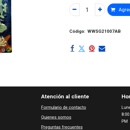
Agreg
Código:
WWSG21007AB
Atención al cliente
Hor
Formulario de contacto
Lune
8:00
Quienes ​som​​​os
PM
Preguntas frecuentes