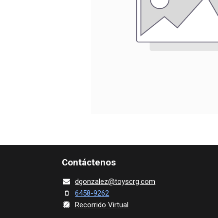
Contácte​nos
dgonza​l
ez@toy​scrg.c​o​m
6458-9262
Recorrido Virtual