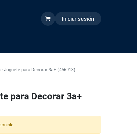
Iniciar sesión
s
Quienes somos
Reels
de Juguete para Decorar 3a+ (456913)
te para Decorar 3a+
ponible.