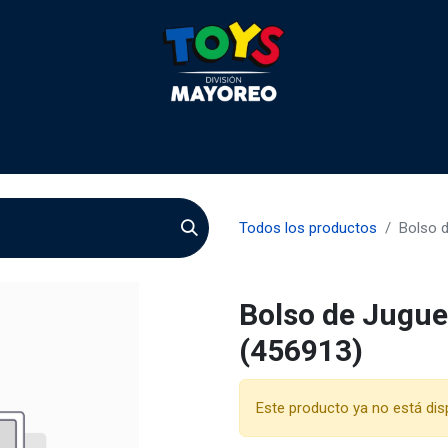
 2026
Contactenos
Agentes
Preguntas Frecuente
Todos los productos
Bolso 
Bolso de Jugue
(456913)
Este producto ya no está dis