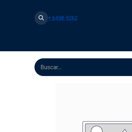
+ 6458-9262
Inicio
Tienda
Películas