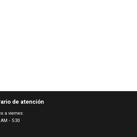
ario de atención
s a viernes:
 AM - 5:30