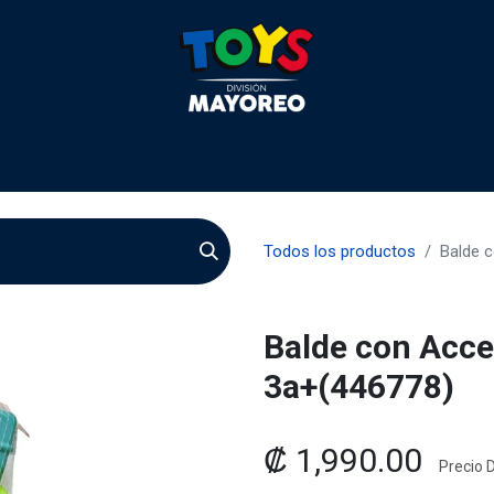
 2026
Contactenos
Agentes
Preguntas Frecuente
Todos los productos
Balde 
Balde con Acce
3a+(446778)
₡
1,990.00
Precio D