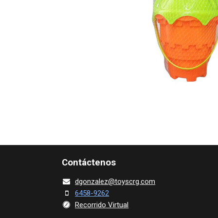
Contácte​nos
dgonza​l
ez@toy​scrg.c​o​m
6458-9262
Recorrido Virtual