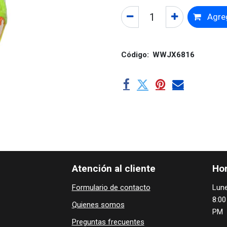
Agreg
Código:
WWJX6816
Atención al cliente
Hor
Formulario de contacto
Lune
8:00
Quienes ​som​​​os
PM
Preguntas frecuentes