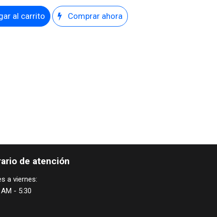
ar al carrito
Comprar ahora
ario de atención
s a viernes:
 AM - 5:30