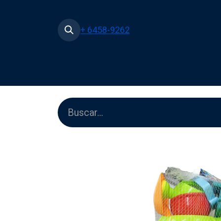
+ 6458-9262
Inicio
Tienda
Películas