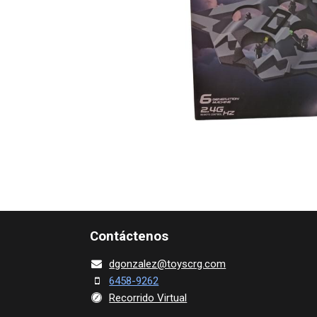
Contácte​nos
dgonza​l
ez@toy​scrg.c​o​m
6458-9262
Recorrido Virtual