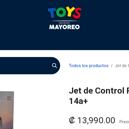
 2026
Contactenos
Agentes
Preguntas Frecuente
Todos los productos
Jet de
Jet de Control
14a+
₡
13,990.00
Preci