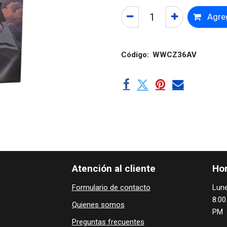
Agreg
Código:
WWCZ36AV
Atención al cliente
Hor
Formulario de contacto
Lune
8:00
Quienes ​som​​​os
PM
Preguntas frecuentes