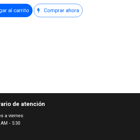
ar al carrito
Comprar ahora
ario de atención
s a viernes:
 AM - 5:30