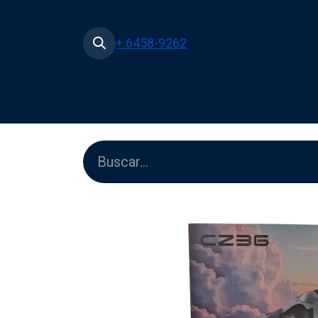
+ 6458-9262
Inicio
Tienda
Películas