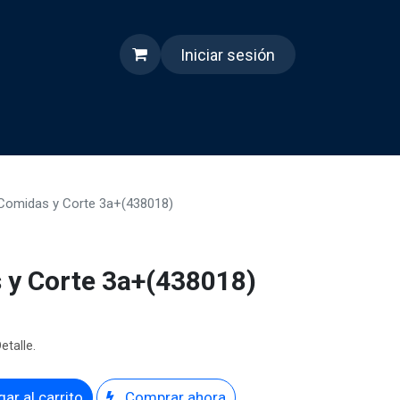
Iniciar sesión
s
Quienes somos
Reels
Comidas y Corte 3a+(438018)
 y Corte 3a+(438018)
etalle.
ar al carrito
Comprar ahora