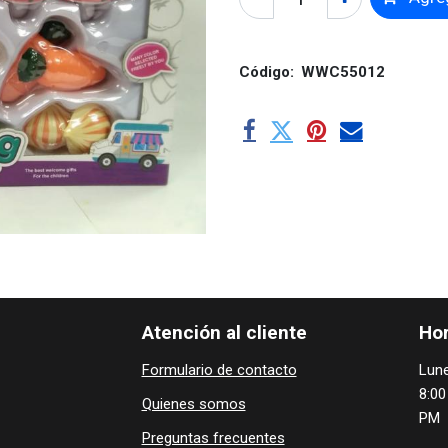
Código:
WWC55012
Atención al cliente
Hor
Formulario de contacto
Lune
8:00
Quienes ​som​​​os
PM
Preguntas frecuentes