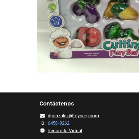
Contácte​nos
dgonza​l
ez@toy​scrg.c​o​m
6458-9262
Recorrido Virtual