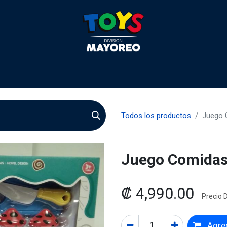
 2026
Contactenos
Agentes
Preguntas Frecuente
Todos los productos
Juego 
Juego Comidas
₡
4,990.00
Precio D
Agreg