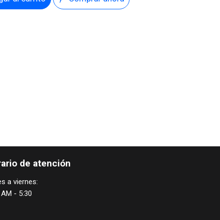
ario de atención
s a viernes:
 AM - 5:30