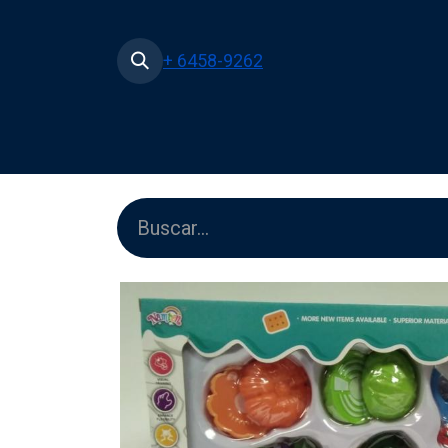
+ 6458-9262
Inicio
Tienda
Películas