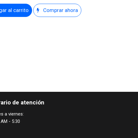
ar al carrito
Comprar ahora
ario de atención
s a viernes:
 AM - 5:30