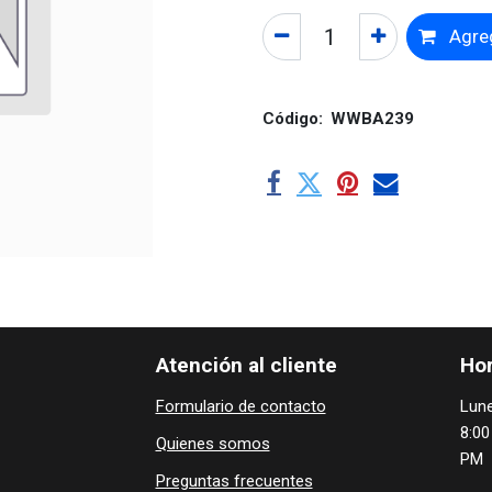
Agreg
Código:
WWBA239
Atención al cliente
Hor
Formulario de contacto
Lune
8:00
Quienes ​som​​​os
PM
Preguntas frecuentes