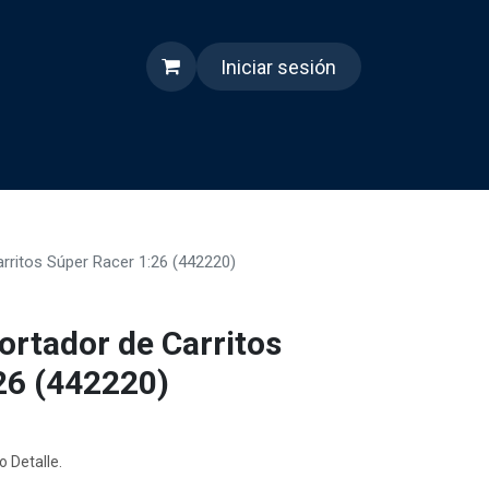
Iniciar sesión
s
Quienes somos
Reels
rritos Súper Racer 1:26 (442220)
rtador de Carritos
26 (442220)
o Detalle.