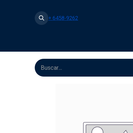
+ 6458-9262
Inicio
Tienda
Películas