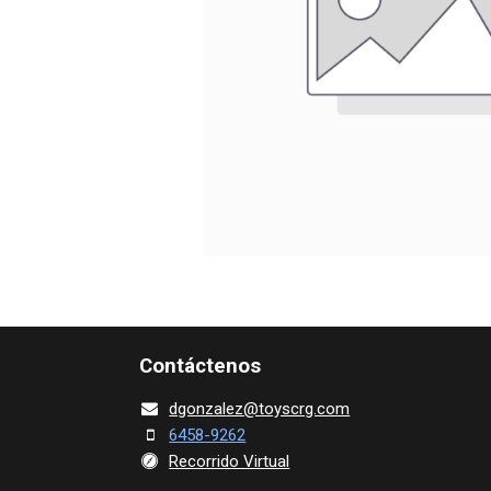
Contácte​nos
dgonza​l
ez@toy​scrg.c​o​m
6458-9262
Recorrido Virtual