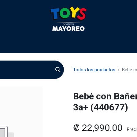
 2026
Contactenos
Agentes
Preguntas Frecuente
Todos los productos
Bebé c
Bebé con Bañer
3a+ (440677)
₡
22,990.00
Preci