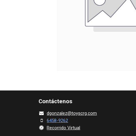
Contácte​nos
dgonza​l
ez@toy​scrg.c​o​m
6458-9262
Recorrido Virtual