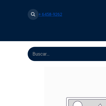
+ 6458-9262
Inicio
Tienda
Películas