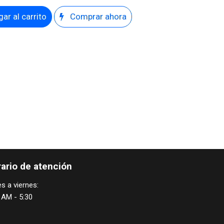
ar al carrito
Comprar ahora
ario de atención
s a viernes:
 AM - 5:30