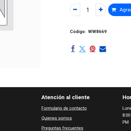
Agreg
Código:
WW8669
Atención al cliente
Hor
Formulario de contacto
Lune
8:00
Quienes ​som​​​os
PM
Preguntas frecuentes