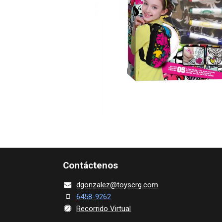
Contácte​nos
dgonza​l
ez@toy​scrg.c​o​m
6458-9262
Recorrido Virtual