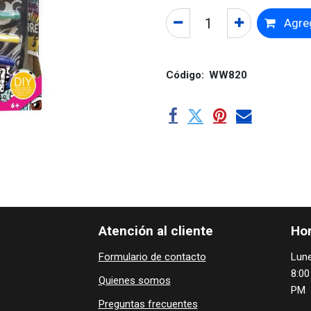
Agreg
Código:
WW820
Atención al cliente
Hor
Formulario de contacto
Lune
8:00
Quienes ​som​​​os
PM
Preguntas frecuentes