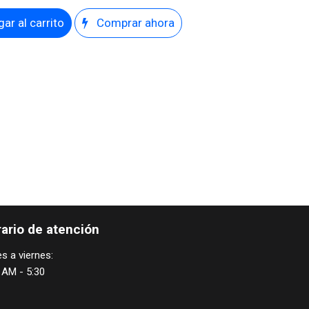
ar al carrito
Comprar ahora
ario de atención
s a viernes:
 AM - 5:30