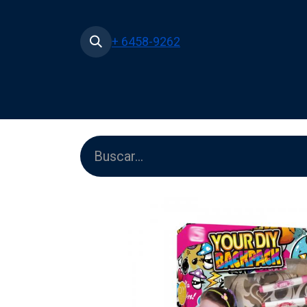
+ 6458-9262
Inicio
Tienda
Películas