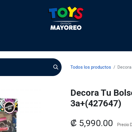
 2026
Contactenos
Agentes
Preguntas Frecuente
Todos los productos
Decora
Decora Tu Bols
3a+(427647)
₡
5,990.00
Precio D