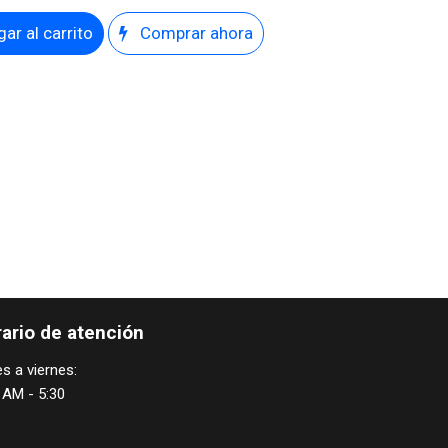
ar al carrito
Comprar ahora
ario de atención
s a viernes:
 AM - 5:30