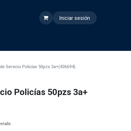
Iniciar sesión
s
Quienes somos
Reels
de Servicio Policías 50pzs 3a+(436694)
cio Policías 50pzs 3a+
etalle.