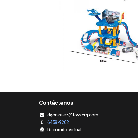
Contácte​nos
dgonza​l
ez@toy​scrg.c​o​m
6458-9262
Recorrido Virtual