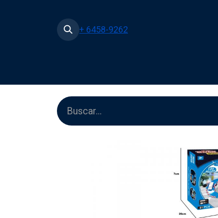
+ 6458-9262
Inicio
Tienda
Películas