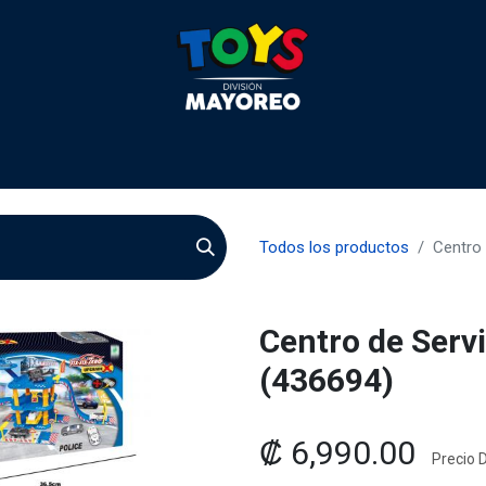
 2026
Contactenos
Agentes
Preguntas Frecuente
Todos los productos
Centro 
Centro de Servi
(436694)
₡
6,990.00
Precio D