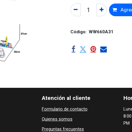
Agreg
Código:
WW660A31
Atención al cliente
Hor
Formulario de contacto
Lune
8:00
Quienes ​som​​​os
PM
Preguntas frecuentes