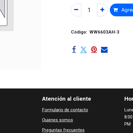
Agreg
Código:
WW6603AH-3
Atención al cliente
Hor
Formulario de contacto
Lune
8:00
Quienes ​som​​​os
PM
Preguntas frecuentes