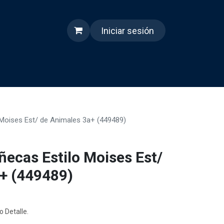
Iniciar sesión
s
Quienes somos
Reels
Moises Est/ de Animales 3a+ (449489)
ecas Estilo Moises Est/
+ (449489)
o Detalle.