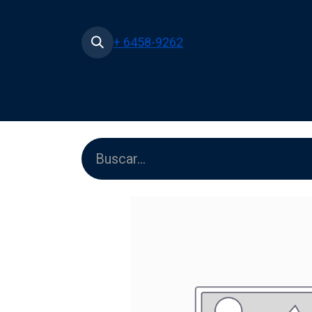
+ 6458-9262
Inicio
Tienda
Películas