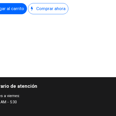
ar al carrito
Comprar ahora
ario de atención
s a viernes:
 AM - 5:30