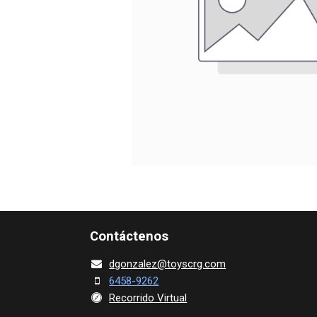
Contácte​nos
dgonza​l
ez@toy​scrg.c​o​m
6458-9262
Recorrido Virtual