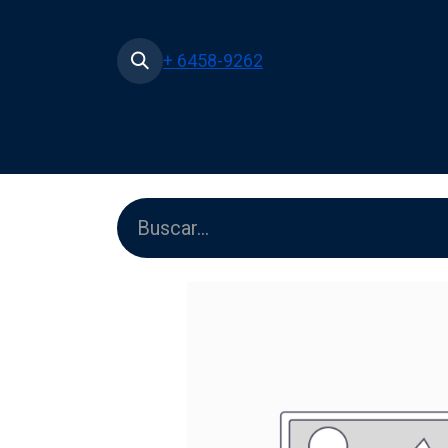
+ 6458-9262
Inicio
Tienda
Películas