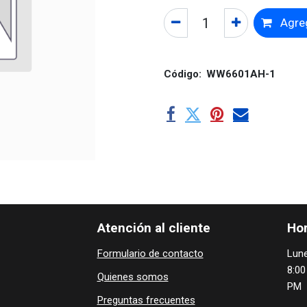
Agreg
Código:
WW6601AH-1
Atención al cliente
Hor
Formulario de contacto
Lune
8:00
Quienes ​som​​​os
PM
Preguntas frecuentes