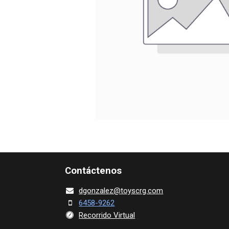
Contácte​nos
dgonza​l
ez@toy​scrg.c​o​m
6458-9262
Recorrido Virtual