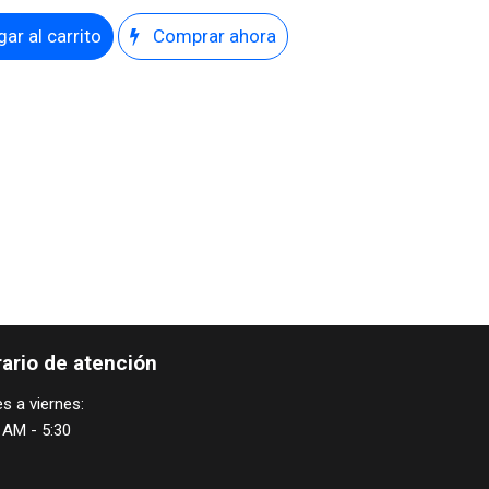
ar al carrito
Comprar ahora
ario de atención
s a viernes:
 AM - 5:30