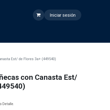
Iniciar sesión
s
Quienes somos
Reels
asta Est/ de Flores 3a+ (449540)
ñecas con Canasta Est/
(449540)
o Detalle.