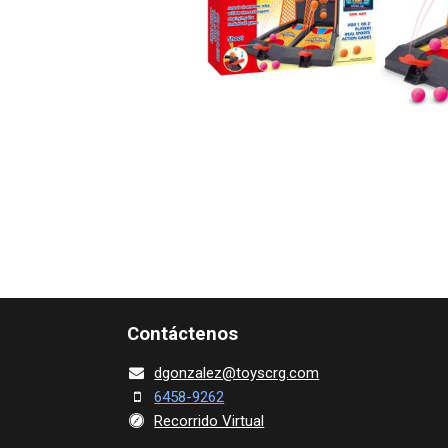
Contácte​nos
dgonza​l
ez@toy​scrg.c​o​m
6458-9262
Recorrido Virtual