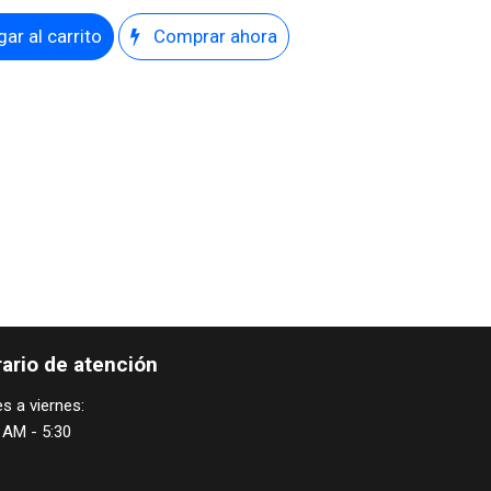
ar al carrito
Comprar ahora
ario de atención
s a viernes:
 AM - 5:30