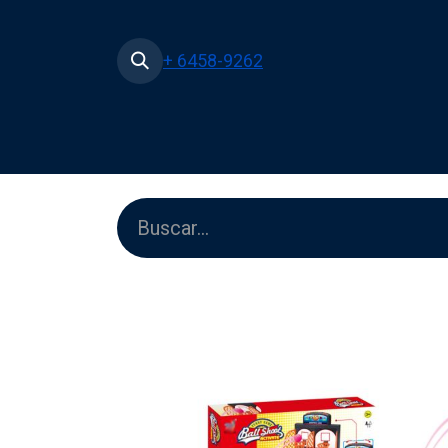
+ 6458-9262
Inicio
Tienda
Películas