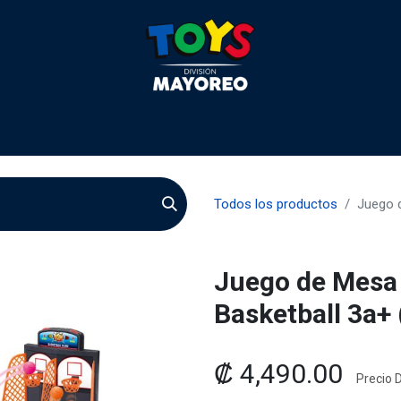
 2026
Contactenos
Agentes
Preguntas Frecuente
Todos los productos
Juego d
Juego de Mesa 
Basketball 3a+
₡
4,490.00
Precio D