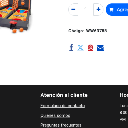
Agreg
Código:
WW63788
Atención al cliente
Hor
Formulario de contacto
Lune
8:00
Quienes ​som​​​os
PM
Preguntas frecuentes