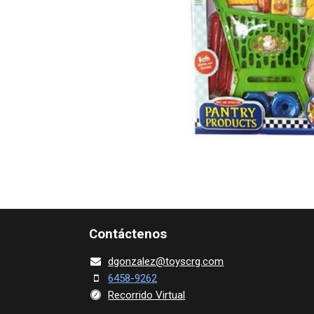
Contácte​nos
dgonza​l
ez@toy​scrg.c​o​m
6458-9262
Recorrido Virtual