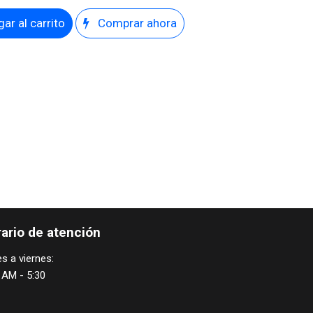
ar al carrito
Comprar ahora
ario de atención
s a viernes:
 AM - 5:30