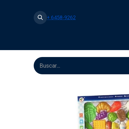
+ 6458-9262
Inicio
Tienda
Películas