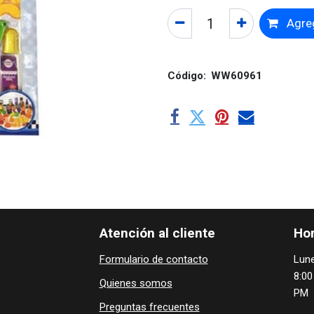
Agreg
Código:
WW60961
Atención al cliente
Hor
Formulario de contacto
Lune
8:00
Quienes ​som​​​os
PM
Preguntas frecuentes