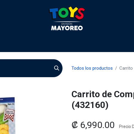
 2026
Contactenos
Agentes
Preguntas Frecuente
Todos los productos
Carrit
Carrito de Com
(432160)
₡
6,990.00
Precio D