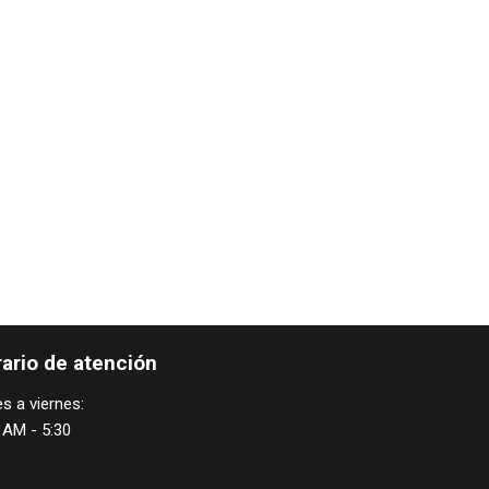
ario de atención
s a viernes:
 AM - 5:30