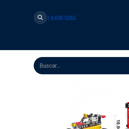
+ 6458-9262
Inicio
Tienda
Películas