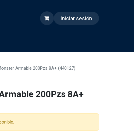
Iniciar sesión
s
Quienes somos
Reels
Monster Armable 200Pzs 8A+ (440127)
 Armable 200Pzs 8A+
ponible.