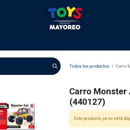
 2026
Contactenos
Agentes
Preguntas Frecuente
Todos los productos
Carro 
Carro Monster
(440127)
Este producto ya no está dis