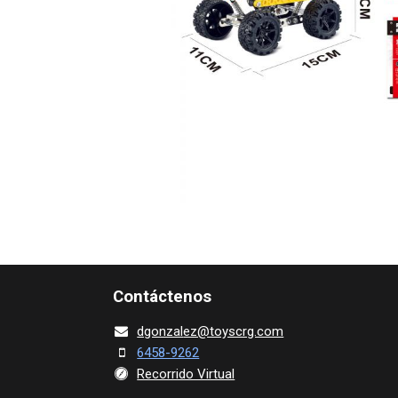
Contácte​nos
dgonza​l
ez@toy​scrg.c​o​m
6458-9262
Recorrido Virtual