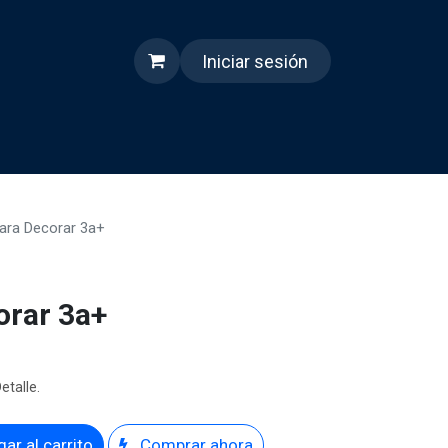
Iniciar sesión
s
Quienes somos
Reels
ara Decorar 3a+
orar 3a+
etalle.
ar al carrito
Comprar ahora