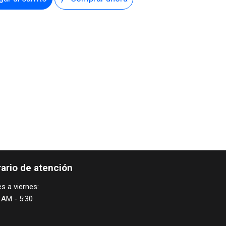
ario de atención
s a viernes:
 AM - 5:30