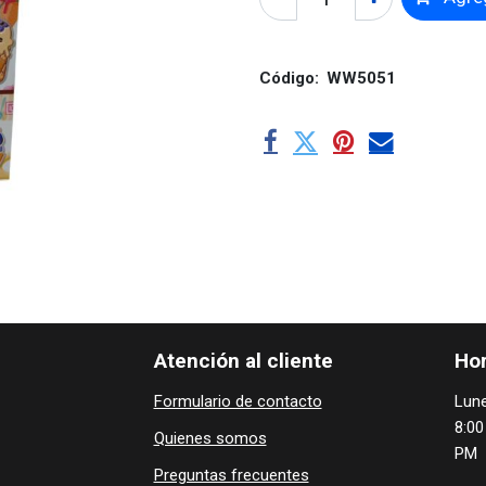
Código:
WW5051
Atención al cliente
Hor
Formulario de contacto
Lune
8:00
Quienes ​som​​​os
PM
Preguntas frecuentes