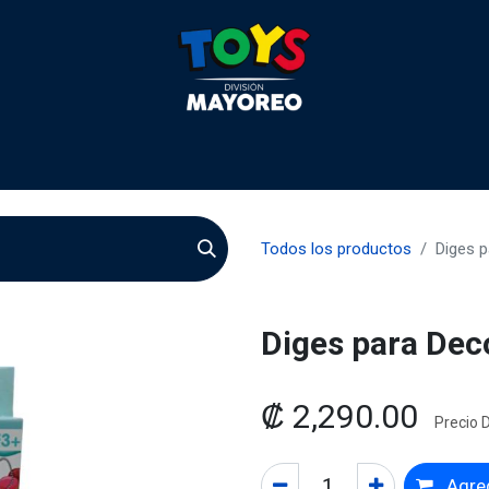
 2026
Contactenos
Agentes
Preguntas Frecuente
Todos los productos
Diges p
Diges para Dec
₡
2,290.00
Precio D
Agreg