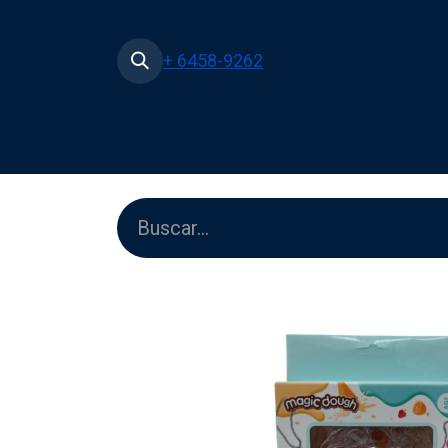
+ 6458-9262
Inicio
Tienda
Películas