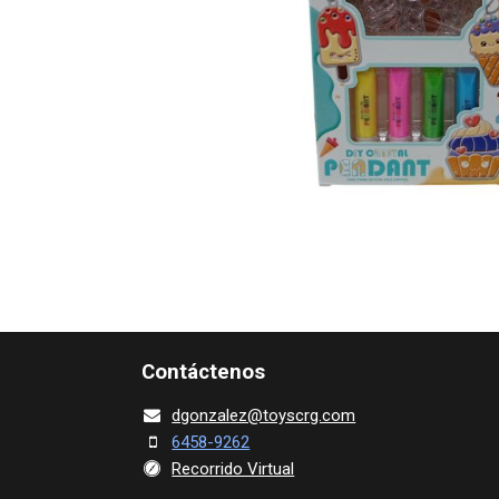
Contácte​nos
dgonza​l
ez@toy​scrg.c​o​m
6458-9262
Recorrido Virtual