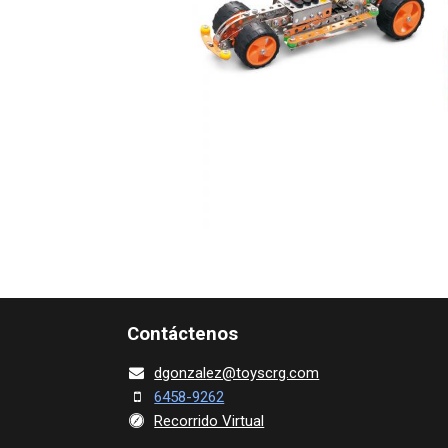
Contácte​nos
dgonza​l
ez@toy​scrg.c​o​m
6458-9262
Recorrido Virtual