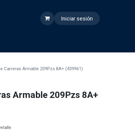
Iniciar sesión
s
Quienes somos
Reels
De Carreras Armable 209Pzs 8A+ (439961)
ras Armable 209Pzs 8A+
etalle.