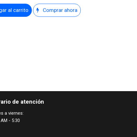
ar al carrito
Comprar ahora
ario de atención
s a viernes:
 AM - 5:30