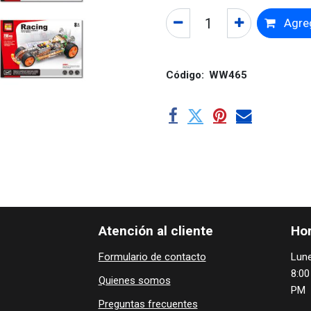
Agreg
Código:
WW465
Atención al cliente
Hor
Formulario de contacto
Lune
8:00
Quienes ​som​​​os
PM
Preguntas frecuentes