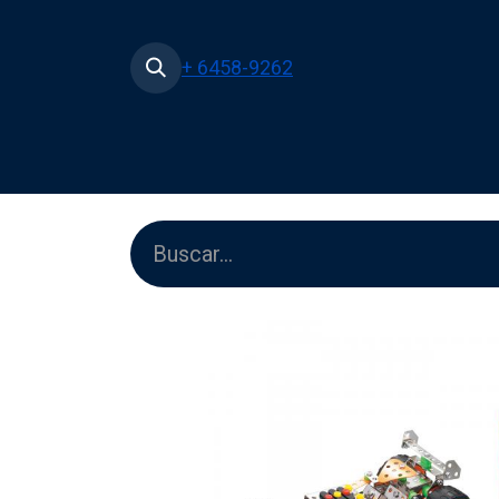
+ 6458-9262
Inicio
Tienda
Películas