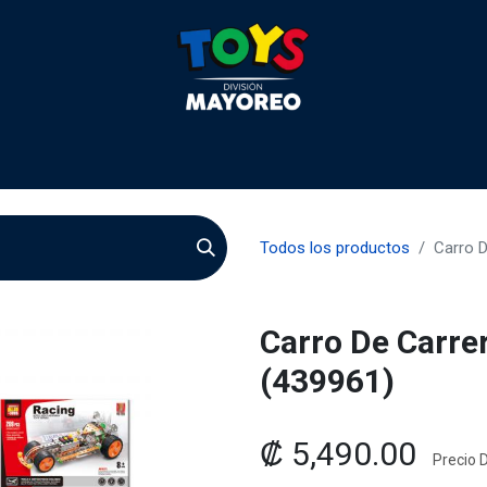
 2026
Contactenos
Agentes
Preguntas Frecuente
Todos los productos
Carro 
Carro De Carre
(439961)
₡
5,490.00
Precio D