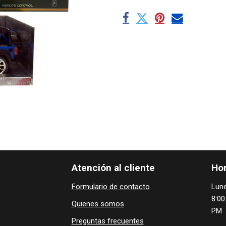
Atención al cliente
Hor
Formulario de contacto
Lune
8:00
Quienes ​som​​​os
PM
Preguntas frecuentes