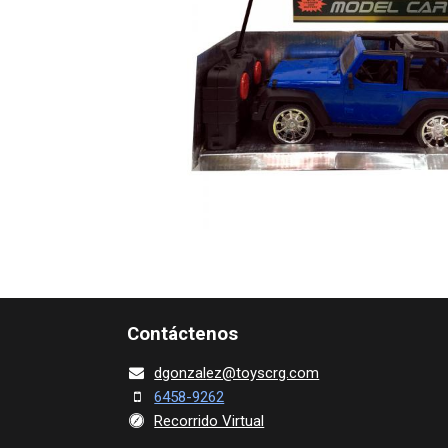
Contácte​nos
dgonza​l
ez@toy​scrg.c​o​m
6458-9262
Recorrido Virtual