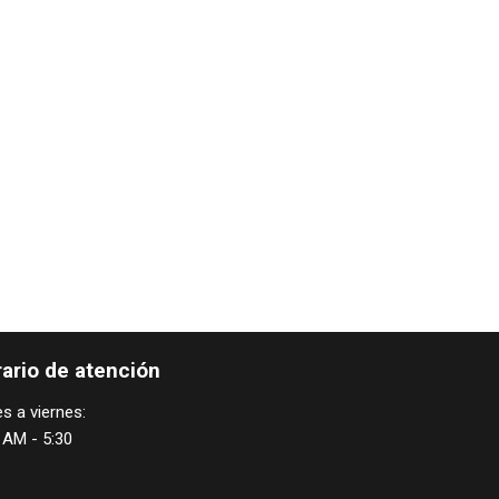
ario de atención
s a viernes:
 AM - 5:30