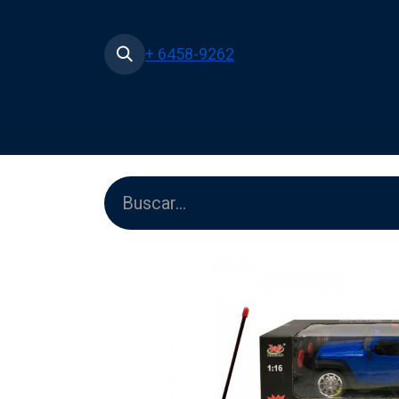
+ 6458-9262
Inicio
Tienda
Películas