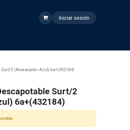
Iniciar sesión
s
Quienes somos
Reels
 Surt/2 (Anaranjado-Azul) 6a+(432184)
Descapotable Surt/2
zul) 6a+(432184)
ponible.