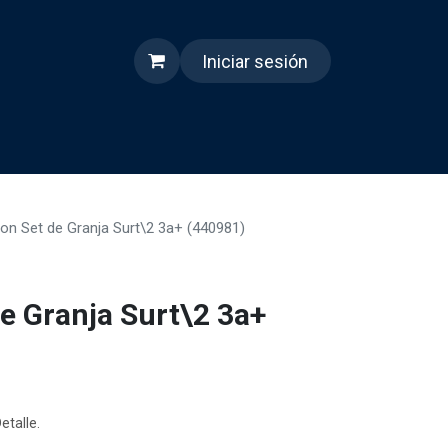
Iniciar sesión
s
Quienes somos
Reels
on Set de Granja Surt\2 3a+ (440981)
de Granja Surt\2 3a+
etalle.