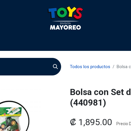
 2026
Contactenos
Agentes
Preguntas Frecuente
Todos los productos
Bolsa c
Bolsa con Set 
(440981)
₡
1,895.00
Precio D