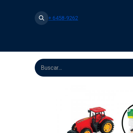
+ 6458-9262
Inicio
Tienda
Películas