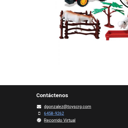
Contácte​nos
dgonza​l
ez@toy​scrg.c​o​m
6458-9262
Recorrido Virtual