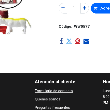
Agreg
Código:
WW0577
Atención al cliente
Hor
Formulario de contacto
Lune
8:00
Quienes ​som​​​os
PM
Preguntas frecuentes