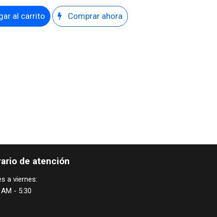
ar al carrito
Comprar ahora
ario de atención
s a viernes:
 AM - 5:30