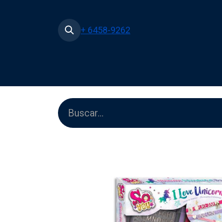
+ 6458-9262
Inicio
Tienda
Películas