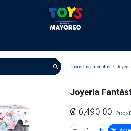
 2026
Contactenos
Agentes
Preguntas Frecuente
Todos los productos
Joyería
Joyería Fantás
₡
6,490.00
Precio D
Agreg