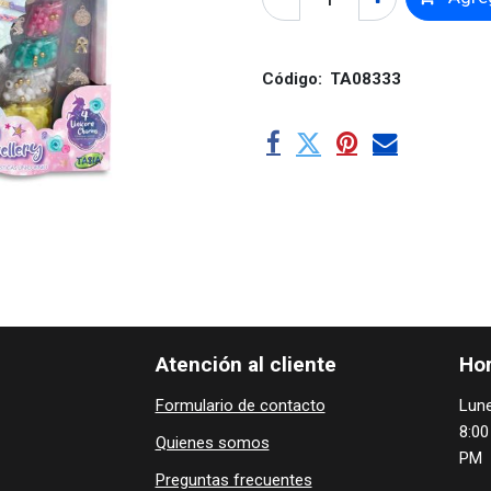
Código:
TA08333
Atención al cliente
Hor
Formulario de contacto
Lune
8:00
Quienes ​som​​​os
PM
Preguntas frecuentes