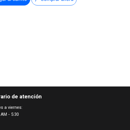
ario de atención
s a viernes:
 AM - 5:30