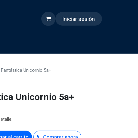
Iniciar sesión
s
Quienes somos
Reels
 Fantástica Unicornio 5a+
tica Unicornio 5a+
etalle.
ar al carrito
Comprar ahora