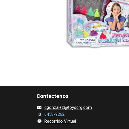
Contácte​nos
dgonza​l
ez@toy​scrg.c​o​m
6458-9262
Recorrido Virtual