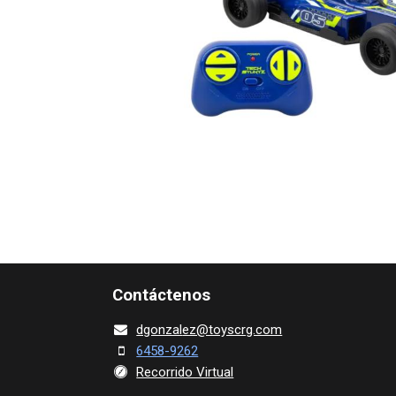
Contácte​nos
dgonza​l
ez@toy​scrg.c​o​m
6458-9262
Recorrido Virtual