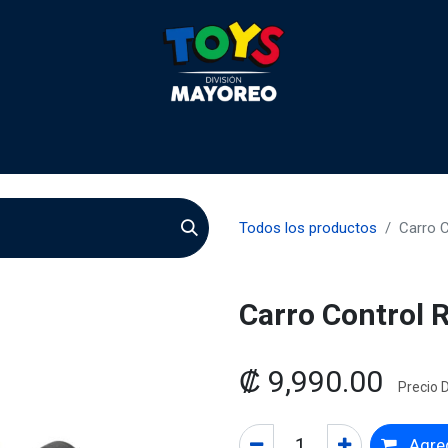
 2026
Contactenos
Agentes
Preguntas Frecuente
Todos los productos
Carro 
Carro Control 
₡
9,990.00
Precio D
Agreg