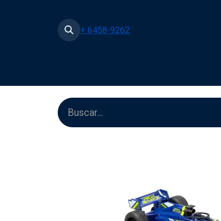
+ 6458-9262
Inicio
Tienda
Películas