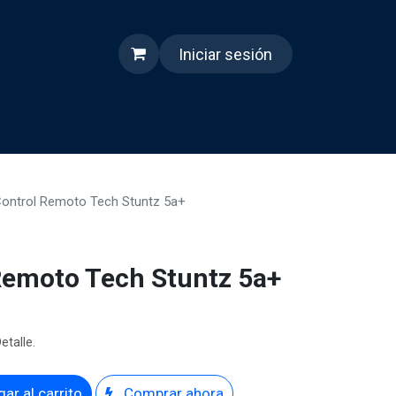
Iniciar sesión
s
Quienes somos
Reels
Control Remoto Tech Stuntz 5a+
Remoto Tech Stuntz 5a+
etalle.
ar al carrito
Comprar ahora