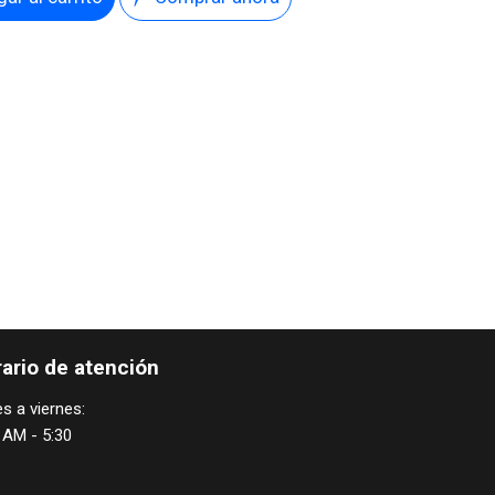
ario de atención
s a viernes:
 AM - 5:30