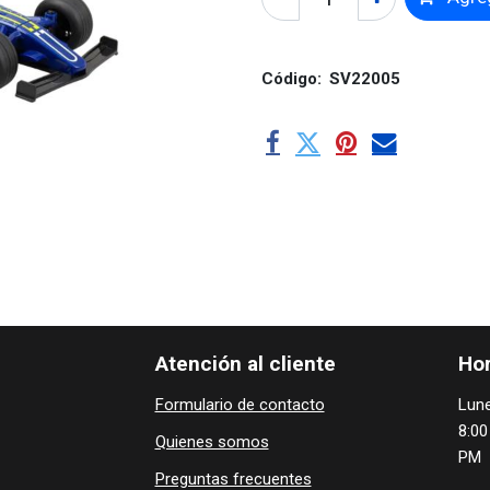
Código:
SV22005
Atención al cliente
Hor
Formulario de contacto
Lune
8:00
Quienes ​som​​​os
PM
Preguntas frecuentes