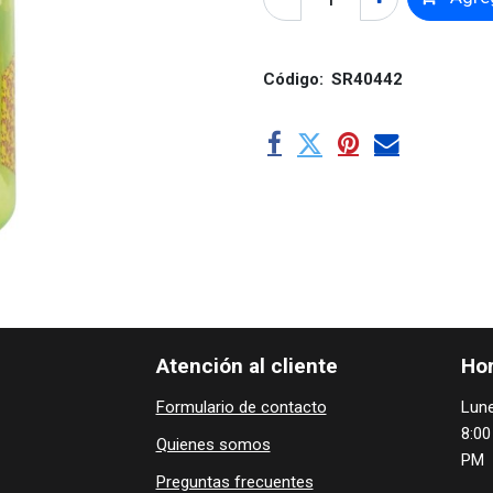
Código:
SR40442
Atención al cliente
Hor
Formulario de contacto
Lune
8:00
Quienes ​som​​​os
PM
Preguntas frecuentes