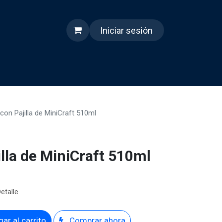
Iniciar sesión
s
Quienes somos
Reels
 con Pajilla de MiniCraft 510ml
illa de MiniCraft 510ml
etalle.
ar al carrito
Comprar ahora