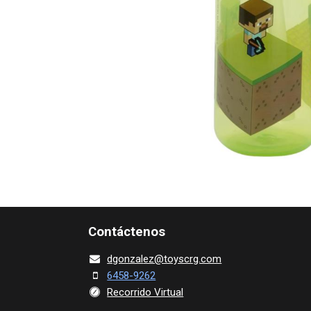
Contácte​nos
dgonza​l
ez@toy​scrg.c​o​m
6458-9262
Recorrido Virtual