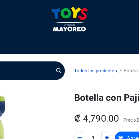
 2026
Contactenos
Agentes
Preguntas Frecuente
Todos los productos
Botella
Botella con Paj
₡
4,790.00
Precio D
Agreg