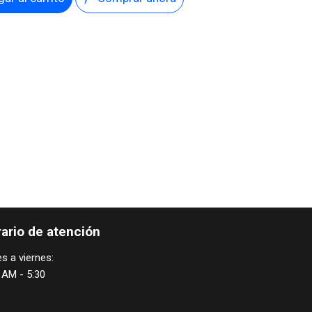
ario de atención
s a viernes:
 AM - 5:30