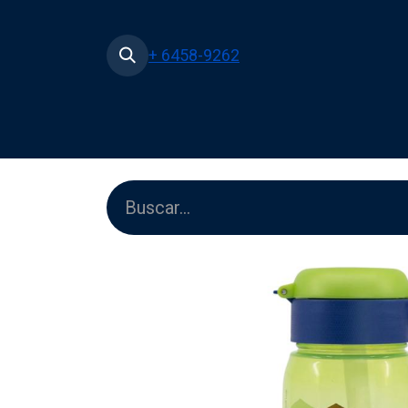
+ 6458-9262
Inicio
Tienda
Películas