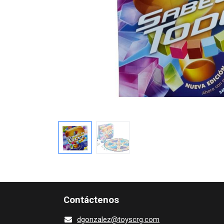
Contácte​nos
dgonza​l
ez@toy​scrg.c​o​m