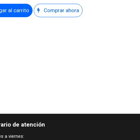
ar al carrito
Comprar ahora
ario de atención
s a viernes: