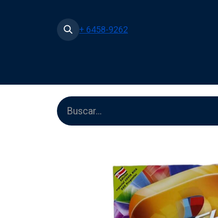
+ 6458-9262
Inicio
Tienda
Películas