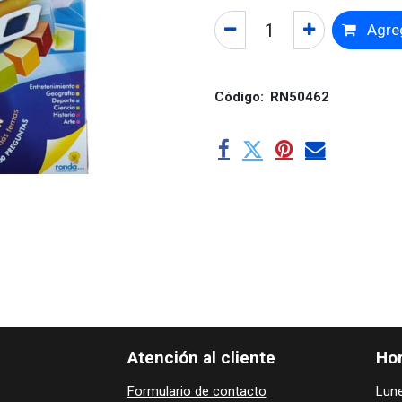
Agreg
Código:
RN50462
Atención al cliente
Hor
Formulario de contacto
Lune