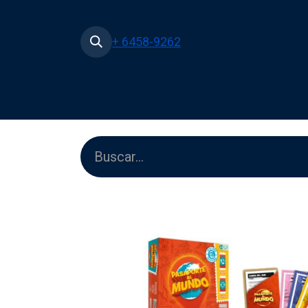
+ 6458-9262
Inicio
Tienda
Películas