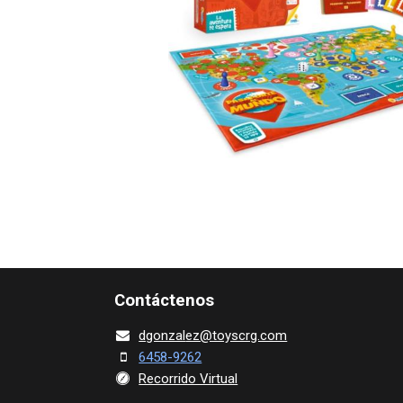
Contácte​nos
dgonza​l
ez@toy​scrg.c​o​m
6458-9262
Recorrido Virtual