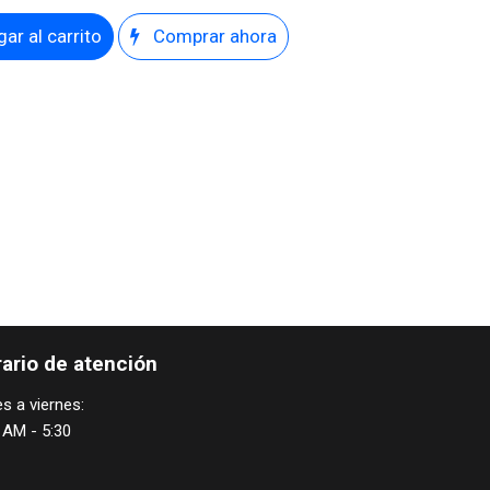
ar al carrito
Comprar ahora
ario de atención
s a viernes:
 AM - 5:30