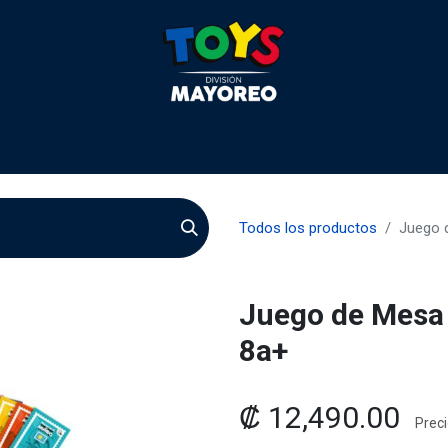
 2026
Contactenos
Agentes
Preguntas Frecuente
Todos los productos
Juego 
Juego de Mesa
8a+
₡
12,490.00
Preci