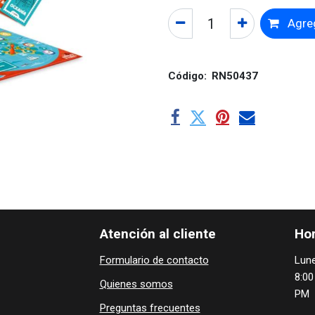
Agreg
Código:
RN50437
Atención al cliente
Hor
Formulario de contacto
Lune
8:00
Quienes ​som​​​os
PM
Preguntas frecuentes