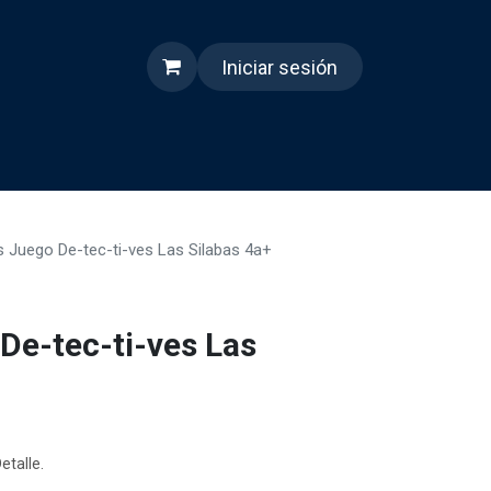
Iniciar sesión
s
Quienes somos
Reels
 Juego De-tec-ti-ves Las Silabas 4a+
De-tec-ti-ves Las
etalle.