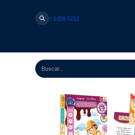
+ 6458-9262
Inicio
Tienda
Películas