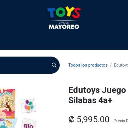
 2026
Contactenos
Agentes
Preguntas Frecuente
Todos los productos
Edutoys
Edutoys Juego 
Silabas 4a+
₡
5,995.00
Precio D