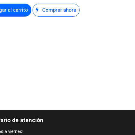
ar al carrito
Comprar ahora
ario de atención
s a viernes: