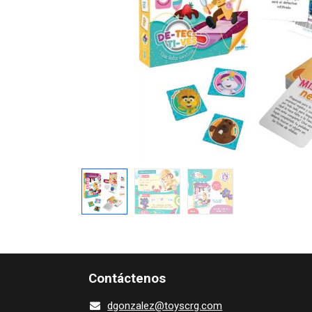
Contácte​nos
dgonza​l
ez@toy​scrg.c​o​m