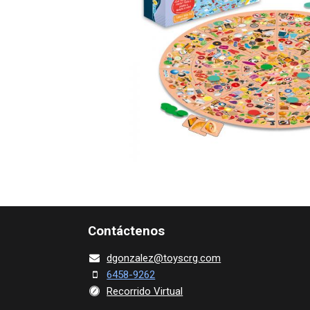
Contácte​nos
dgonza​l
ez@toy​scrg.c​o​m
6458-9262
Recorrido Virtual