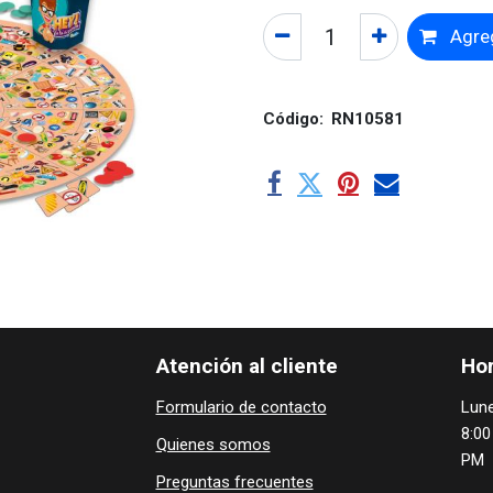
Agreg
Código:
RN10581
Atención al cliente
Hor
Formulario de contacto
Lune
8:00
Quienes ​som​​​os
PM
Preguntas frecuentes