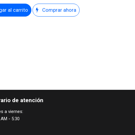
ar al carrito
Comprar ahora
ario de atención
s a viernes:
 AM - 5:30