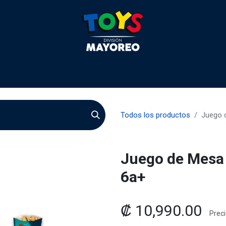
 2026
Contactenos
Agentes
Preguntas Frecuente
Todos los productos
Juego d
Juego de Mesa 
6a+
₡
10,990.00
Preci