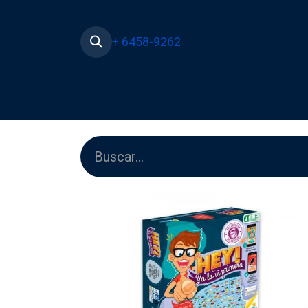
+ 6458-9262
Inicio
Tienda
Películas