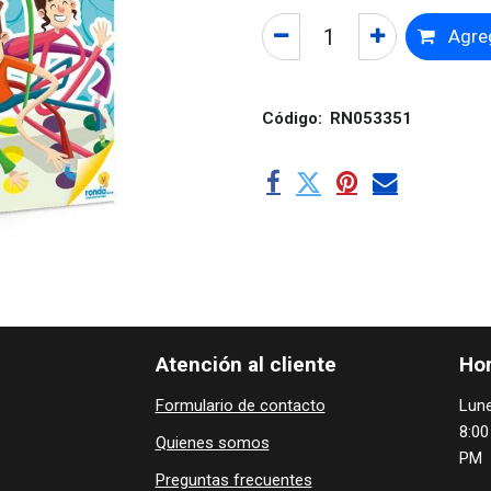
Agreg
Código:
RN053351
Atención al cliente
Hor
Formulario de contacto
Lune
8:00
Quienes ​som​​​os
PM
Preguntas frecuentes