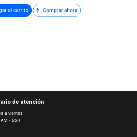
ar al carrito
Comprar ahora
ario de atención
s a viernes:
 AM - 5:30