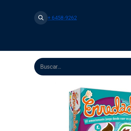
+ 6458-9262
Inicio
Tienda
Películas