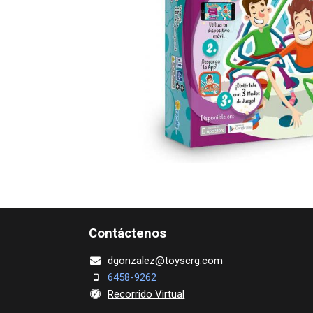
Contácte​nos
dgonza​l
ez@toy​scrg.c​o​m
6458-9262
Recorrido Virtual