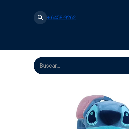
+ 6458-9262
Inicio
Tienda
Películas