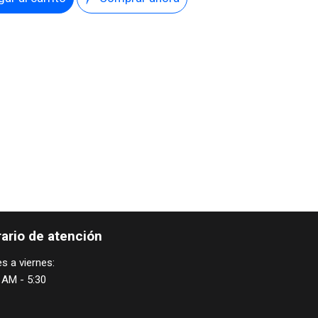
ario de atención
s a viernes:
 AM - 5:30