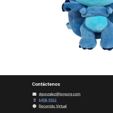
Contácte​nos
dgonza​l
ez@toy​scrg.c​o​m
6458-9262
Recorrido Virtual