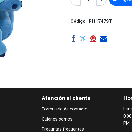
Código:
PI11747ST
Atención al cliente
Hor
Formulario de contacto
Lune
8:00
Quienes ​som​​​os
PM
Preguntas frecuentes