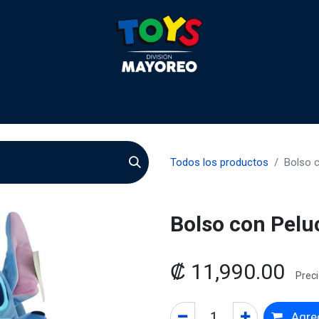
 2026
Contactenos
Agentes
Preguntas Frecuente
Todos los productos
Bolso c
Bolso con Pelu
₡
11,990.00
Preci
Agreg