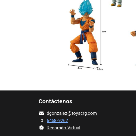
Contácte​nos
dgonza​l
ez@toy​scrg.c​o​m
6458-9262
Recorrido Virtual