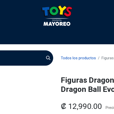
 2026
Contactenos
Agentes
Preguntas Frecuente
Todos los productos
Figuras
Figuras Dragon
Dragon Ball Ev
₡
12,990.00
Preci