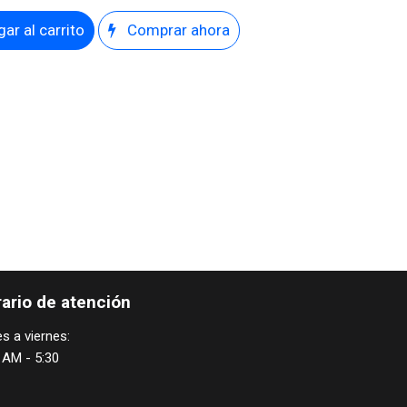
ar al carrito
Comprar ahora
ario de atención
s a viernes:
 AM - 5:30