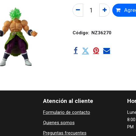
Agreg
Código:
NZ36270
Atención al cliente
Hor
Formulario de contacto
Lune
8:00
Quienes ​som​​​os
PM
Preguntas frecuentes