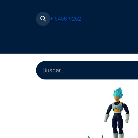
+ 6458-9262
Inicio
Tienda
Películas