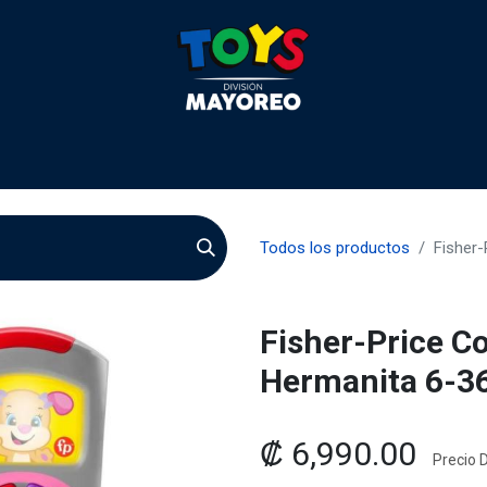
 2026
Contactenos
Agentes
Preguntas Frecuente
Todos los productos
Fisher
Fisher-Price C
Hermanita 6-
₡
6,990.00
Precio D