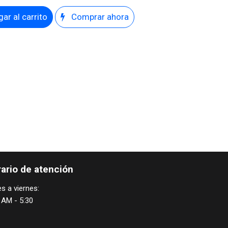
ar al carrito
Comprar ahora
ario de atención
s a viernes:
 AM - 5:30