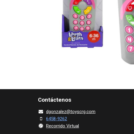
Contácte​nos
dgonza​l
ez@toy​scrg.c​o​m
6458-9262
Recorrido Virtual