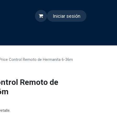
Iniciar sesión
s
Quienes somos
Reels
-Price Control Remoto de Hermanita 6-36m
ontrol Remoto de
36m
etalle.