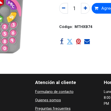
Agreg
Código:
MTHXB74
Atención al cliente
Hor
Formulario de contacto
Lune
8:00
Quienes ​som​​​os
PM
Preguntas frecuentes