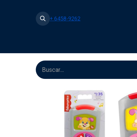
+ 6458-9262
Inicio
Tienda
Películas