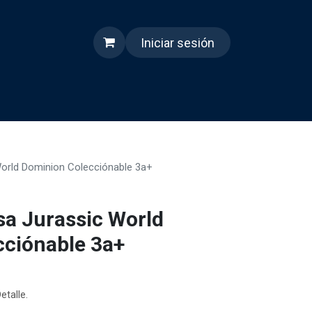
Iniciar sesión
s
Quienes somos
Reels
World Dominion Colecciónable 3a+
sa Jurassic World
ciónable 3a+
etalle.