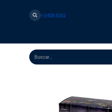
+ 6458-9262
Inicio
Tienda
Películas