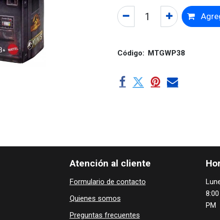
Agreg
Código:
MTGWP38
Atención al cliente
Hor
Formulario de contacto
Lune
8:00
Quienes ​som​​​os
PM
Preguntas frecuentes