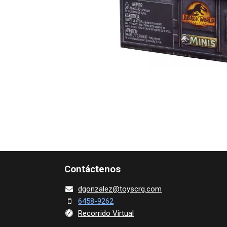
Contácte​nos
dgonza​l
ez@toy​scrg.c​o​m
6458-9262
Recorrido Virtual