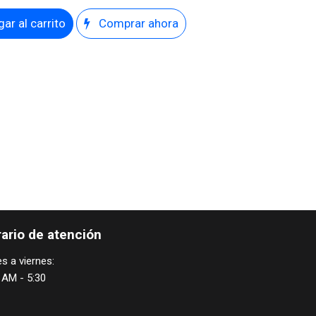
ar al carrito
Comprar ahora
ario de atención
s a viernes:
 AM - 5:30