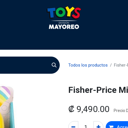
 2026
Contactenos
Agentes
Preguntas Frecuente
Todos los productos
Fisher-
Fisher-Price Mi
₡
9,490.00
Precio D
Agreg