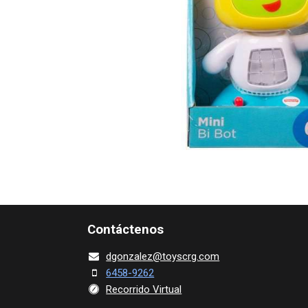
Contácte​nos
dgonza​l
ez@toy​scrg.c​o​m
6458-9262
Recorrido Virtual