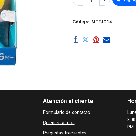
Código:
MTFJG14
Atención al cliente
Hor
Formulario de contacto
Lune
8:00
Quienes ​som​​​os
PM
Preguntas frecuentes