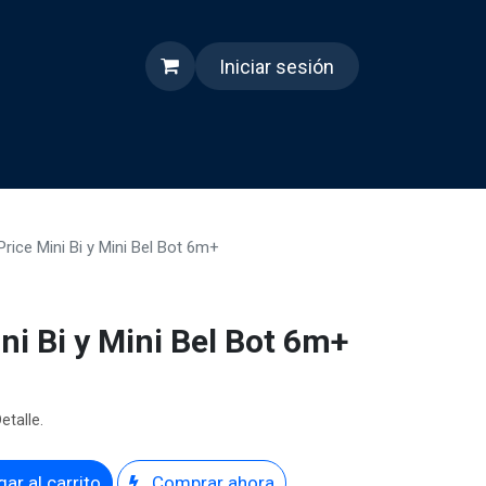
Iniciar sesión
s
Quienes somos
Reels
Price Mini Bi y Mini Bel Bot 6m+
ni Bi y Mini Bel Bot 6m+
etalle.
ar al carrito
Comprar ahora