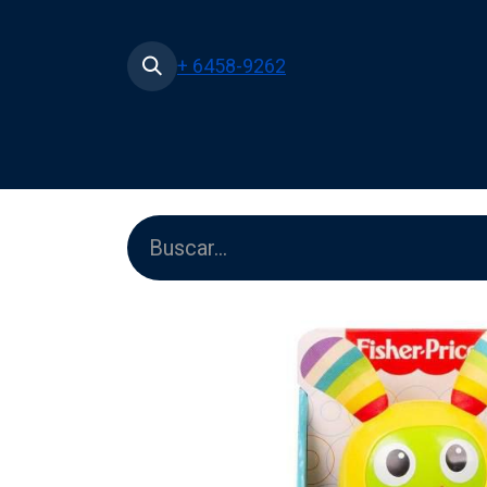
+ 6458-9262
Inicio
Tienda
Películas