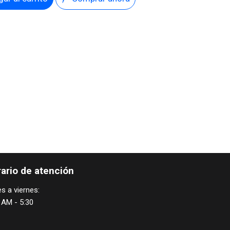
ario de atención
s a viernes:
 AM - 5:30