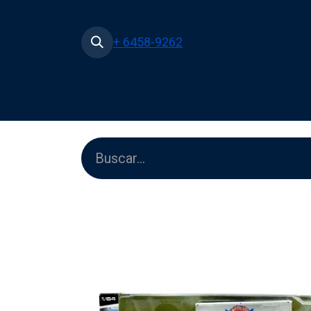
+ 6458-9262
Inicio
Tienda
Películas