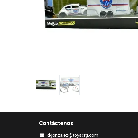
Contácte​nos
dgonza​l
ez@toy​scrg.c​o​m