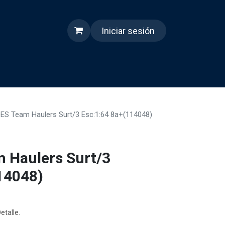
Iniciar sesión
s
Quienes somos
Reels
DES Team Haulers Surt/3 Esc:1:64 8a+(114048)
 Haulers Surt/3
14048)
etalle.