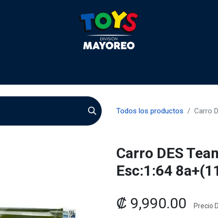
 2026
Contactenos
Agentes
Preguntas Frecuente
Todos los productos
Carro 
Carro DES Team
Esc:1:64 8a+(1
₡
9,990.00
Precio D