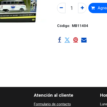
Agreg
Código:
MB11404
Atención al cliente
Hor
Formulario de contacto
Lune