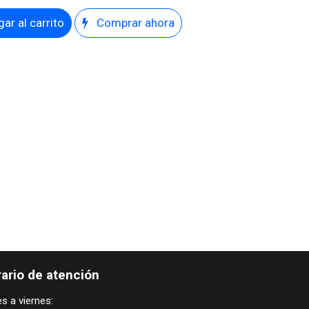
ar al carrito
Comprar ahora
ario de atención
s a viernes: