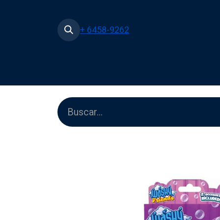
+ 6458-9262
Inicio
Tienda
Películas