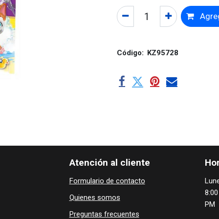
Agreg
Código:
KZ95728
Atención al cliente
Hor
Formulario de contacto
Lune
8:00
Quienes ​som​​​os
PM
Preguntas frecuentes