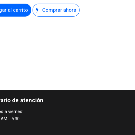
ar al carrito
Comprar ahora
ario de atención
s a viernes:
 AM - 5:30