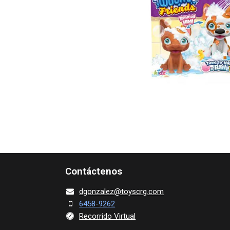
Contácte​nos
dgonza​l
ez@toy​scrg.c​o​m
6458-9262
Recorrido Virtual