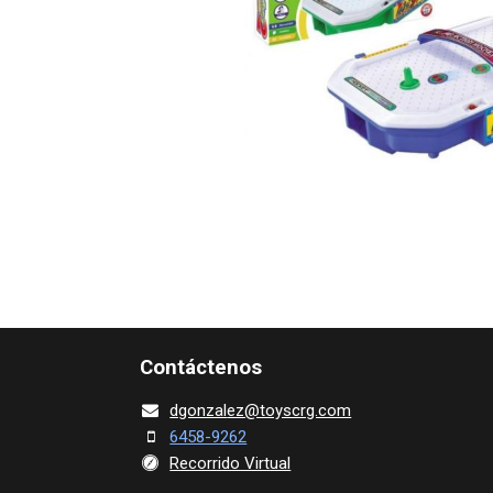
Contácte​nos
dgonza​l
ez@toy​scrg.c​o​m
6458-9262
Recorrido Virtual