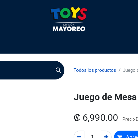
 2026
Contactenos
Agentes
Preguntas Frecuente
Todos los productos
Juego 
Juego de Mesa 
₡
6,990.00
Precio D
Agreg