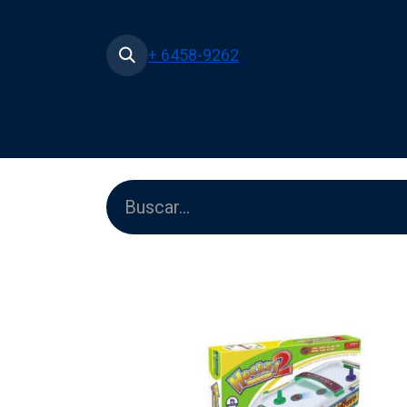
+ 6458-9262
Inicio
Tienda
Películas