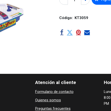
Código:
KT3059
Atención al cliente
Hor
Formulario de contacto
Lune
8:00
Quienes ​som​​​os
PM
Preguntas frecuentes