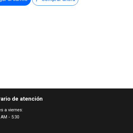
ario de atención
s a viernes:
 AM - 5:30