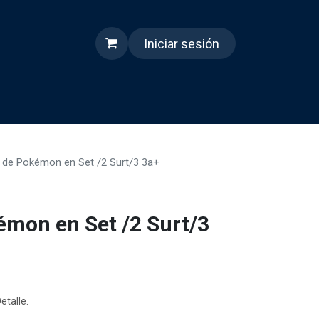
Iniciar sesión
s
Quienes somos
Reels
 de Pokémon en Set /2 Surt/3 3a+
émon en Set /2 Surt/3
etalle.