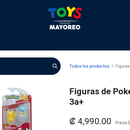
 2026
Contactenos
Agentes
Preguntas Frecuente
Todos los productos
Figuras
Figuras de Pok
3a+
₡
4,990.00
Precio D