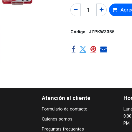
Agreg
Código:
JZPKW3355
Atención al cliente
Hor
Formulario de contacto
Lune
8:00
Quienes ​som​​​os
PM
Preguntas frecuentes