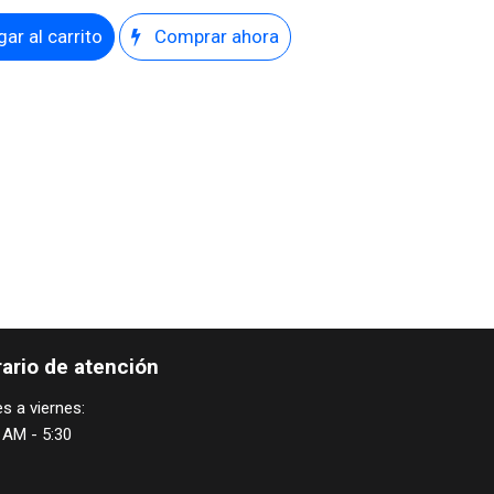
ar al carrito
Comprar ahora
ario de atención
s a viernes:
 AM - 5:30