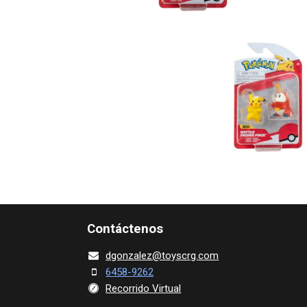
Contácte​nos
dgonza​l
ez@toy​scrg.c​o​m
6458-9262
Recorrido Virtual