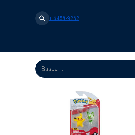
+ 6458-9262
Inicio
Tienda
Películas