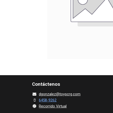
Contácte​nos
dgonza​l
ez@toy​scrg.c​o​m
6458-9262
Recorrido Virtual