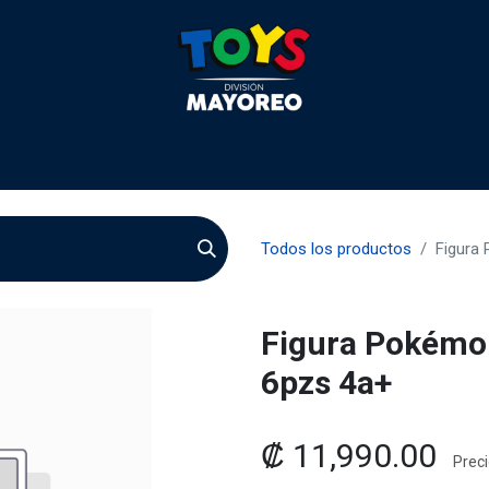
 2026
Contactenos
Agentes
Preguntas Frecuente
Todos los productos
Figura 
Figura Pokémon
6pzs 4a+
₡
11,990.00
Preci