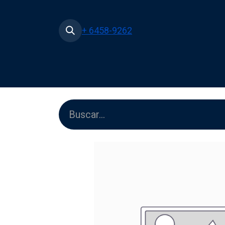
+ 6458-9262
Inicio
Tienda
Películas