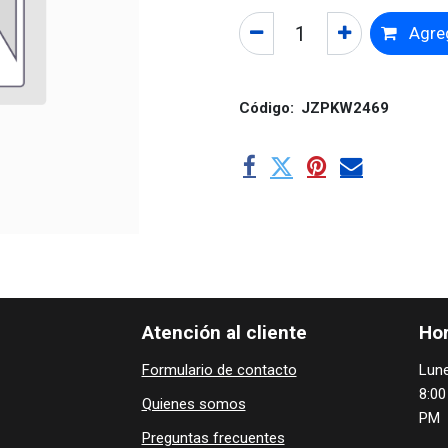
Agreg
Código:
JZPKW2469
Atención al cliente
Hor
Formulario de contacto
Lune
8:00
Quienes ​som​​​os
PM
Preguntas frecuentes