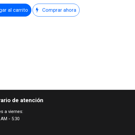
ar al carrito
Comprar ahora
ario de atención
s a viernes:
 AM - 5:30