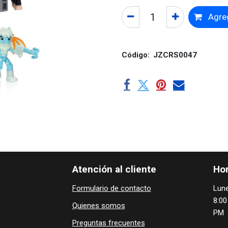
Agreg
Código:
JZCRS0047
Atención al cliente
Hor
Formulario de contacto
Lune
8:00
Quienes ​som​​​os
PM
Preguntas frecuentes