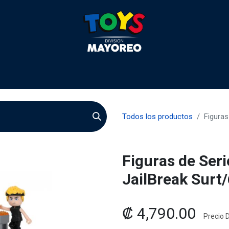
 2026
Contactenos
Agentes
Preguntas Frecuente
Todos los productos
Figura
Figuras de Se
JailBreak Surt
₡
4,790.00
Precio D