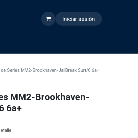
Iniciar sesión
s
Quienes somos
Reels
s de Series MM2-Brookhaven-JailBreak Surt/6 6a+
ries MM2-Brookhaven-
/6 6a+
etalle.