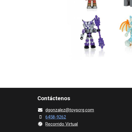
Contácte​nos
dgonza​l
ez@toy​scrg.c​o​m
6458-9262
Recorrido Virtual