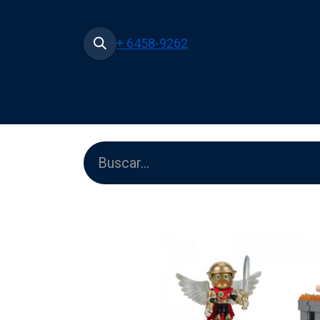
+ 6458-9262
Inicio
Tienda
Películas