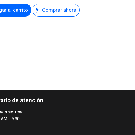
ar al carrito
Comprar ahora
ario de atención
s a viernes:
 AM - 5:30