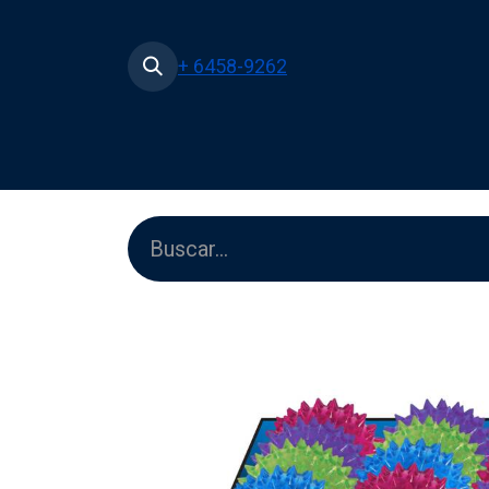
+ 6458-9262
Inicio
Tienda
Películas