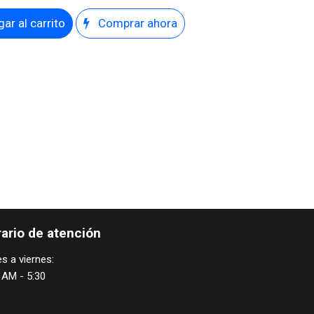
ar al carrito
Comprar ahora
ario de atención
s a viernes:
 AM - 5:30