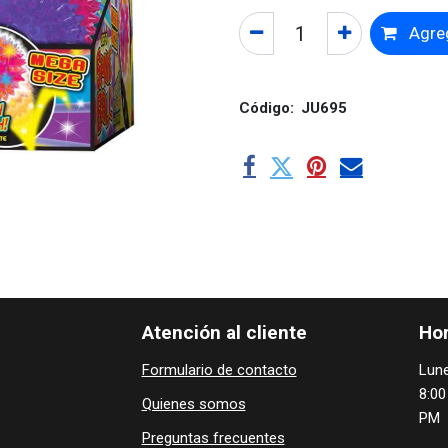
Agreg
Código:
JU695
Atención al cliente
Hor
Formulario de contacto
Lune
8:00
Quienes ​som​​​os
PM
Preguntas frecuentes