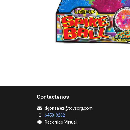
Contácte​nos
dgonza​l
ez@toy​scrg.c​o​m
6458-9262
Recorrido Virtual