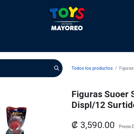
 2026
Contactenos
Agentes
Preguntas Frecuente
Todos los productos
Figuras
Figuras Suoer 
Displ/12 Surtid
₡
3,590.00
Precio D