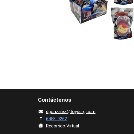
Contácte​nos
dgonza​l
ez@toy​scrg.c​o​m
6458-9262
Recorrido Virtual