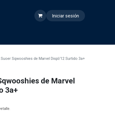
Iniciar sesión
s
Quienes somos
Reels
 Suoer Sqwooshies de Marvel Displ/12 Surtido 3a+
Sqwooshies de Marvel
o 3a+
etalle.