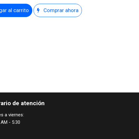
ar al carrito
Comprar ahora
ario de atención
s a viernes:
 AM - 5:30