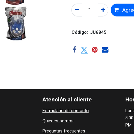
Agreg
Código:
JU6845
Atención al cliente
Hor
Formulario de contacto
Lune
8:00
Quienes ​som​​​os
PM
Preguntas frecuentes