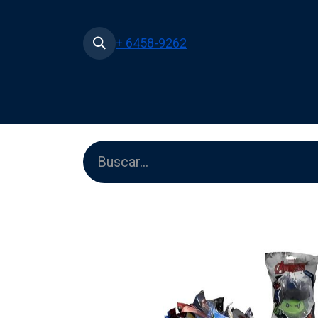
+ 6458-9262
Inicio
Tienda
Películas