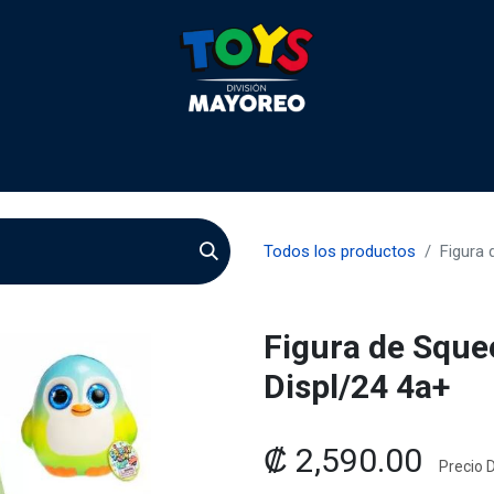
 2026
Contactenos
Agentes
Preguntas Frecuente
Todos los productos
Figura
Figura de Squ
Displ/24 4a+
₡
2,590.00
Precio D