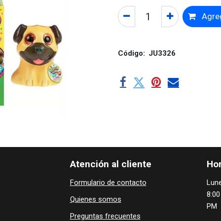
Agreg
Código:
JU3326
Atención al cliente
Hor
Formulario de contacto
Lune
8:00
Quienes ​som​​​os
PM
Preguntas frecuentes