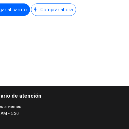
ar al carrito
Comprar ahora
ario de atención
s a viernes:
 AM - 5:30