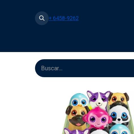
+ 6458-9262
Inicio
Tienda
Películas