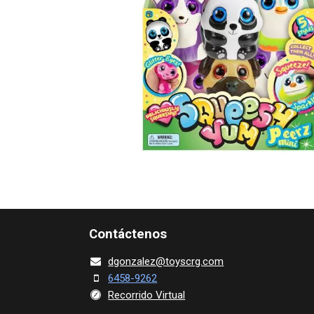
Contácte​nos
dgonza​l
ez@toy​scrg.c​o​m
6458-9262
Recorrido Virtual