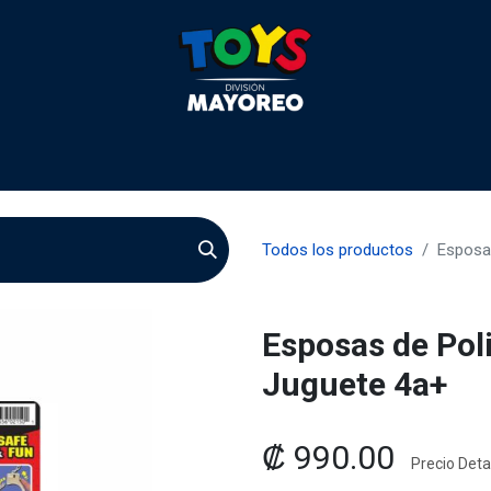
 2026
Contactenos
Agentes
Preguntas Frecuente
Todos los productos
Esposas
Esposas de Poli
Juguete 4a+
₡
990.00
Precio Detal