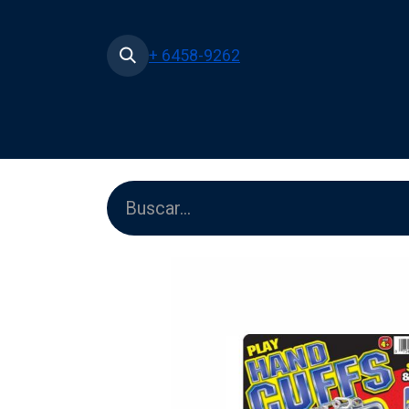
+ 6458-9262
Inicio
Tienda
Películas