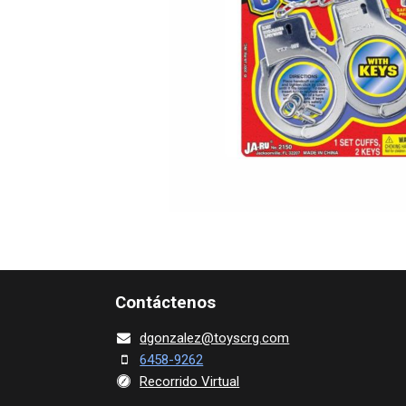
Contácte​nos
dgonza​l
ez@toy​scrg.c​o​m
6458-9262
Recorrido Virtual