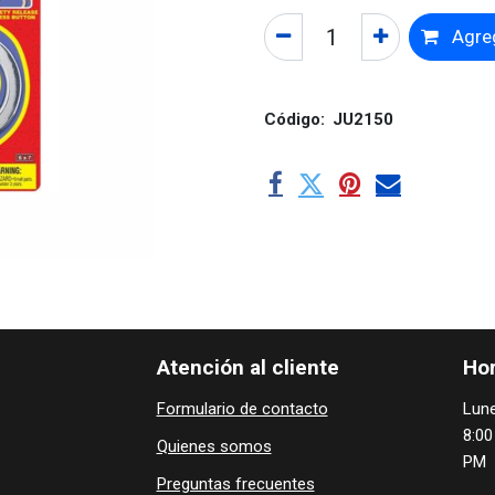
Agreg
Código:
JU2150
Atención al cliente
Hor
Formulario de contacto
Lune
8:00
Quienes ​som​​​os
PM
Preguntas frecuentes