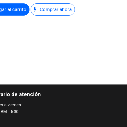
ar al carrito
Comprar ahora
ario de atención
s a viernes:
 AM - 5:30