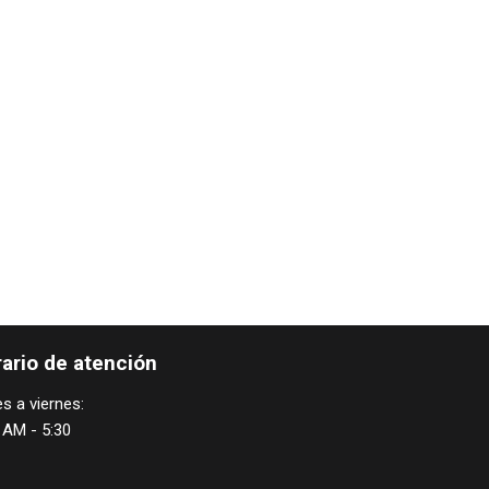
ario de atención
s a viernes:
 AM - 5:30