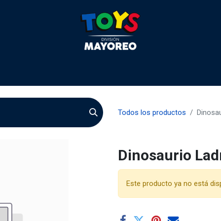
 2026
Contactenos
Agentes
Preguntas Frecuente
Todos los productos
Dinosa
Dinosaurio Lad
Este producto ya no está dis