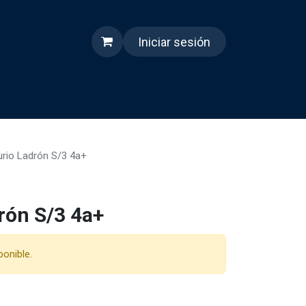
Iniciar sesión
s
Quienes somos
Reels
urio Ladrón S/3 4a+
rón S/3 4a+
ponible.