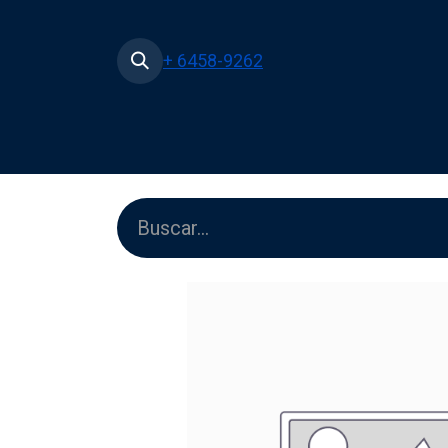
+ 6458-9262
Inicio
Tienda
Películas