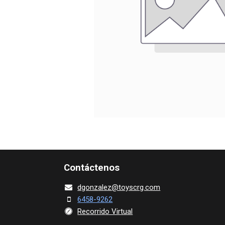
Contácte​nos
dgonza​l
ez@toy​scrg.c​o​m
6458-9262
Recorrido Virtual